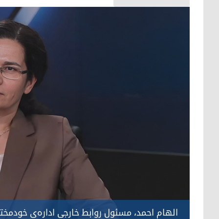
الهام احمد، مسئول روابط خارجی اداره‌ی خودمخ