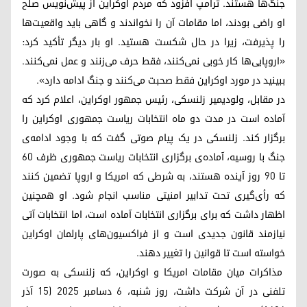
جنگ‌ها هستند. ترامپ افزود که مردم اوکراین از پیش‌نویس صلح
او راضی بودند، اما مقامات آن را نخواندند و گاهی باید واقعیت‌ها
را پذیرفت، زیرا در حال شکست هستید. او بار دیگر تأکید کرد:
«اروپایی‌ها کار خوبی نمی‌کنند، فقط حرف می‌زنند و عمل نمی‌کنند.
ببینید در مورد اوکراین فقط صحبت می‌کنند و جنگ ادامه دارد».
در مقابل، ولودیمیر زلنسکی، رئیس جمهور اوکراین، اعلام کرد که
آماده است در مدت دو ماه انتخابات ریاست جمهوری اوکراین را
برگزار کند. زلنسکی در یک پیام صوتی گفت که با وجود ادامه‌ی
جنگ با روسیه، آماده‌ی برگزاری انتخابات ریاست جمهوری ظرف ۶۰
تا ۹۰ روز آینده هستند، به شرطی که امریکا و اروپا تضمین کنند
که رأی‌گیری تحت تدابیر امنیتی مناسب انجام شود. او همچنین
اظهار داشت که برای برگزاری انتخابات آماده است، اما انتخابات آتی
نیازمند قانون جدیدی است و از فراکسیون‌های پارلمان اوکراین
خواسته است تا قوانین را تغییر دهند.
مذاکرات میان مقامات امریکا و اوکراین، که زلنسکی به صورت
تلفنی در آن شرکت داشت، روز شنبه، ۶ دسامبر ۲۰۲۵ (۱۵ آذر