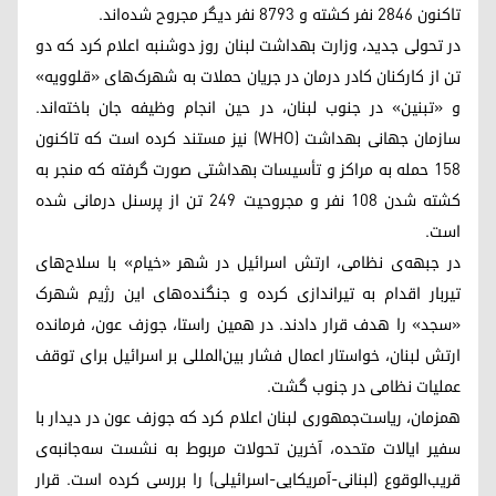
تاکنون ۲۸۴۶ نفر کشته و ۸۷۹۳ نفر دیگر مجروح شده‌اند.
در تحولی جدید، وزارت بهداشت لبنان روز دوشنبه اعلام کرد که دو
تن از کارکنان کادر درمان در جریان حملات به شهرک‌های «قلوویه»
و «تبنین» در جنوب لبنان، در حین انجام وظیفه جان باخته‌اند.
سازمان جهانی بهداشت (WHO) نیز مستند کرده است که تاکنون
۱۵۸ حمله به مراکز و تأسیسات بهداشتی صورت گرفته که منجر به
کشته شدن ۱۰۸ نفر و مجروحیت ۲۴۹ تن از پرسنل درمانی شده
است.
در جبهه‌ی نظامی، ارتش اسرائیل در شهر «خیام» با سلاح‌های
تیربار اقدام به تیراندازی کرده و جنگنده‌های این رژیم شهرک
«سجد» را هدف قرار دادند. در همین راستا، جوزف عون، فرمانده
ارتش لبنان، خواستار اعمال فشار بین‌المللی بر اسرائیل برای توقف
عملیات نظامی در جنوب گشت.
همزمان، ریاست‌جمهوری لبنان اعلام کرد که جوزف عون در دیدار با
سفیر ایالات متحده، آخرین تحولات مربوط به نشست سه‌جانبه‌ی
قریب‌الوقوع (لبنانی-آمریکایی-اسرائیلی) را بررسی کرده است. قرار