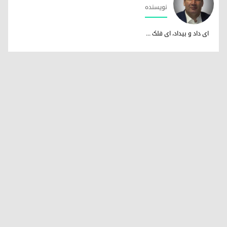
نویسندە
د. فریدون نوری
ای داد و بیداد، ای فلک ...