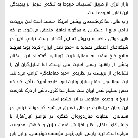
بازار انرژی از طریق تهدیدات مربوط به تنگه‌ی هرمز، بر پیچیدگی
این تقابل افزوده است.
راب مالی، مذاکره‌کننده‌ی پیشین آمریکا، معتقد است لحن پرزیدنت
ترامپ مانع از دستیابی به هرگونه توافق منطقی می‌شود، چرا که
هیچ دولتی حاضر به پذیرش تسلیمِ آشکار نیست. ترامپ اخیراً در
شبکه‌های اجتماعی تهدید به «محو تمدن ایران» کرده بود؛ هرچند
منابع کاخ سفید به «وال‌استریت ژورنال» گفته‌اند این سخنان
بخشی از راهبرد رسمی امنیت ملی نیست، اما تحلیل‌گران آن را
نشانه‌ای از بن‌بست در نظریه‌ی «مرد معامله‌گر» ترامپ می‌دانند.
نیت سوانسون، مقام سابق وزارت امور خارجه آمریکا، تأکید کرد که
تصور تسلیم شدن ایران تحت فشار حداکثری، ناشی از درک نادرست
تاریخ و روحیه‌ی مقاومت در این کشور است.
این بحران دیپلماتیک در حالی تعمیق می‌شود که دونالد ترامپ در
آستانه‌ی انتخابات میان‌دوره‌ای کنگره در نوامبر (آبان/آذر)، با
چالش‌های داخلی نظیر افزایش قیمت بنزین و کاهش محبوبیت
مواجه است. تریتا پارسی، نایب‌رئیس مؤسسه کوئینسی، بر این باور