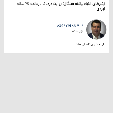
زخم‌های التیام‌نیافته شنگال؛ روایت دردناک بازمانده ۷۰ ساله
ایزدی
د. فریدون نوری
نویسندە
د. فریدون نوری
ای داد و بیداد، ای فلک ...