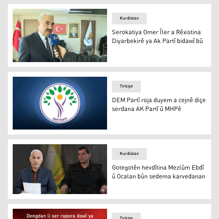
Kurdistan
Serokatiya Omer Îler a Rêxistina
Diyarbekirê ya Ak Partî bidawî bû
Serokatiya Omer Îler a Rêxistina Diyarbekirê ya Ak Partî
Tirkiye
DEM Partî roja duyem a cejnê diçe
serdana AK Partî û MHPê
DEM Partî roja duyem a cejnê diçe serdana AK Partî û 
Kurdistan
Gotegotên hevdîtina Mezlûm Ebdî
û Ocalan bûn sedema karvedanan
Gotegotên hevdîtina Mezlûm Ebdî û Ocalan bûn sedema
Tirkiye