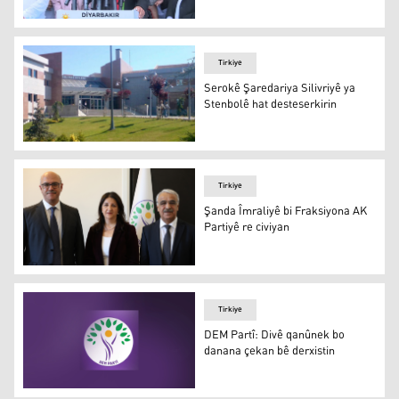
Hamît Sumer
Tirkiye
Serokê Şaredariya Silivriyê ya
Stenbolê hat desteserkirin
Serokê Şaredariya Silivriyê ya Stenbolê hat desteserkiri
Tirkiye
Şanda Îmraliyê bi Fraksiyona AK
Partiyê re civiyan
Şanda Îmraliyê bi Fraksiyona AK Partiyê re civiyan
Tirkiye
DEM Partî: Divê qanûnek bo
danana çekan bê derxistin
DEM Partî: Divê qanûnek bo danana çekan bê derxistin