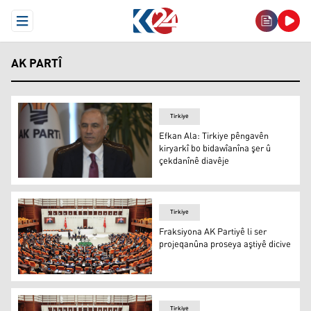
Open Menu
AK PARTÎ
Tirkiye
Efkan Ala: Tirkiye pêngavên
kiryarkî bo bidawîanîna şer û
çekdanînê diavêje
Efkan Ala
Tirkiye
Fraksiyona AK Partiyê li ser
projeqanûna proseya aştiyê dicive
Fraksiyona AK Partiyê li ser projeqanûna proseya aştiyê 
Tirkiye