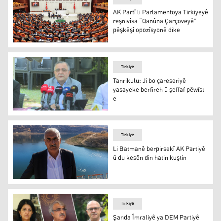
AK Partî li Parlamentoya Tirkiyeyê
reşnivîsa “Qanûna Çarçoveyê”
pêşkêşî opozîsyonê dike
AK Partî li Parlamentoya Tirkiyeyê reşnivîsa “Qanûna Ça
Tirkiye
Tanrikulu: Ji bo çareseriyê
yasayeke berfireh û şeffaf pêwîst
e
Tanrikulu: Ji bo çareseriyê yasayeke berfireh û şeffaf pêw
Tirkiye
Li Batmanê berpirsekî AK Partiyê
û du kesên din hatin kuştin
Mihemed Dîrek
Tirkiye
Şanda Îmraliyê ya DEM Partiyê