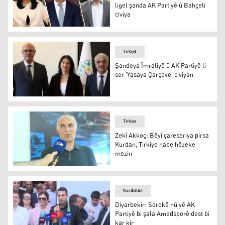
ligel şanda AK Partiyê û Bahçeli
civiya
Şanda Îmraliyê ya DEM Partiyê ligel şanda AK Partiyê û B
Tirkiye
Şandeya Îmraliyê û AK Partiyê li
ser 'Yasaya Çarçove' civiyan
Şandeya Îmraliyê û AK Partiyê li ser 'Yasaya Çarçove' civ
Tirkiye
Zekî Akkoç: Bêyî çareseriya pirsa
Kurdan, Tirkiye nabe hêzeke
mezin
Zekî Akkoç / Erşîv
Kurdistan
Diyarbekir: Serokê nû yê AK
Partiyê bi şala Amedsporê dest bi
kar kir