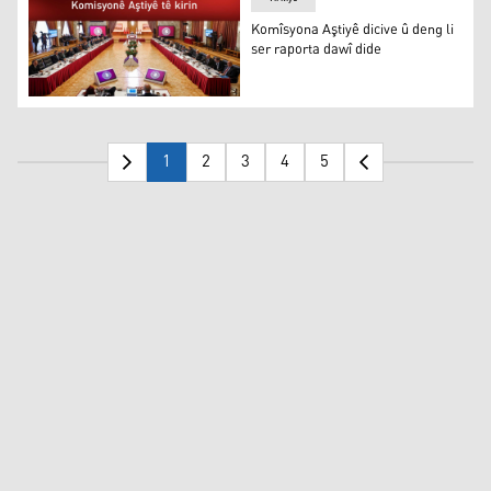
Komîsyona Aştiyê dicive û deng li
ser raporta dawî dide
Komîsyona Aştiyê dicive û deng li ser raporta dawî dide
1
2
3
4
5