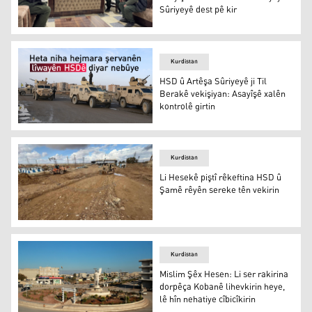
Sûriyeyê dest pê kir
Li Kobanê proseya yekkirina Asayîşê û Wezareta Navxweyî
Kurdistan
HSD û Artêşa Sûriyeyê ji Til
Berakê vekişiyan: Asayîşê xalên
kontrolê girtin
HSD û Artêşa Sûriyeyê ji Til Berakê vekişiyan: Asayîşê xa
Kurdistan
Li Hesekê piştî rêkeftina HSD û
Şamê rêyên sereke tên vekirin
Li Hesekê piştî rêkeftina HSD û Şamê rêyên sereke tên v
Kurdistan
Mislim Şêx Hesen: Li ser rakirina
dorpêça Kobanê lihevkirin heye,
lê hîn nehatiye cîbicîkirin