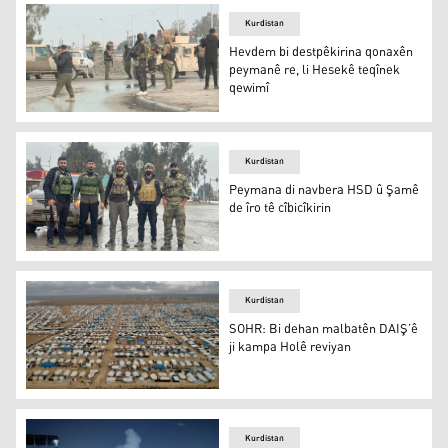
Kurdistan
Hevdem bi destpêkirina qonaxên
peymanê re, li Hesekê teqînek
qewimî
Hevdem bi destpêkirina qonaxên peymanê re, li Hesekê 
Kurdistan
Peymana di navbera HSD û Şamê
de îro tê cîbicîkirin
Peymana di navbera HSD û Şamê de îro tê cîbicîkirin
Kurdistan
SOHR: Bi dehan malbatên DAIŞ’ê
ji kampa Holê reviyan
SOHR: Bi dehan malbatên DAIŞ’ê ji kampa Holê reviyan
Kurdistan