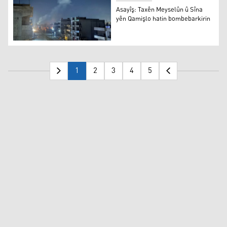
Asayîş: Taxên Meyselûn û Sîna
yên Qamişlo hatin bombebarkirin
Asayîş: Taxên Meyselûn û Sîna yên Qamişlo hatin bombe
1
2
3
4
5