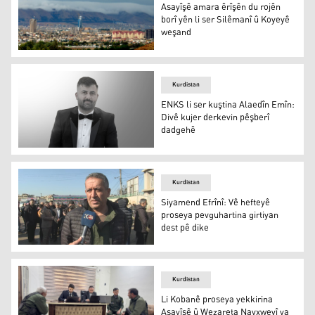
Asayîşê amara êrîşên du rojên
borî yên li ser Silêmanî û Koyeyê
weşand
Silêmanî
Kurdistan
ENKS li ser kuştina Alaedîn Emîn:
Divê kujer derkevin pêşberî
dadgehê
ENKS li ser kuştina Alaedîn Emîn: Divê kujer derkevin p
Kurdistan
Siyamend Efrînî: Vê hefteyê
proseya pevguhartina girtiyan
dest pê dike
Siyamend Efrînî: Vê hefteyê proseya pevguhartina girtiya
Kurdistan
Li Kobanê proseya yekkirina
Asayîşê û Wezareta Navxweyî ya