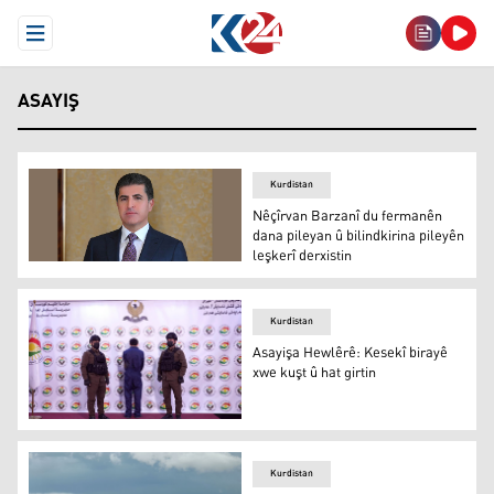
Open Menu
ASAYIŞ
Kurdistan
Nêçîrvan Barzanî du fermanên
dana pileyan û bilindkirina pileyên
leşkerî derxistin
Nêçîrvan Barzanî
Kurdistan
Asayişa Hewlêrê: Kesekî birayê
xwe kuşt û hat girtin
Hewlêr
Kurdistan