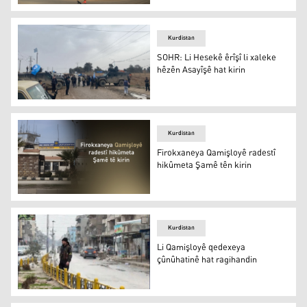
Mislim Şêx Hesen: Li ser rakirina dorpêça Kobanê lihevkir
Kurdistan
SOHR: Li Hesekê êrîşî li xaleke
hêzên Asayîşê hat kirin
SOHR: Li Hesekê êrîşî li xaleke hêzên Asayîşê hat kirin
Kurdistan
Firokxaneya Qamişloyê radestî
hikûmeta Şamê tên kirin
Firokxaneya Qamişloyê radestî hikûmeta Şamê tên kirin
Kurdistan
Li Qamişloyê qedexeya
çûnûhatinê hat ragihandin
Li Qamişloyê qedexeya çûnûhatinê hat ragihandin