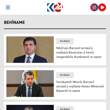
Open Menu
BEHÎNAME
Kurdistan
Nêçîrvan Barzanî sersaxî ji
malbata Bozarslan û hemû
rewşenbîrên Kurdistanê re xwest
Nêçîrvan Barzanî
Kurdistan
Serokwezîr Mesrûr Barzanî
sersaxî ji malbata Hesen Mihemed
Bawerkî re xwest
Mesrûr Barzanî
Kurdistan