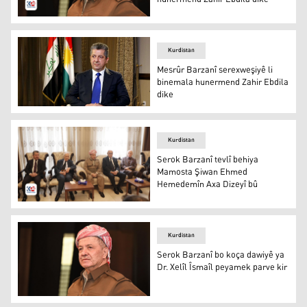
Serok Barzanî
Kurdistan
Mesrûr Barzanî serexweşiyê li
binemala hunermend Zahir Ebdila
dike
Mesrûr Barzanî
Kurdistan
Serok Barzanî tevlî behiya
Mamosta Şiwan Ehmed
Hemedemîn Axa Dizeyî bû
Serok Barzanî tevlî behiya Mamosta Şiwan Ehmed Heme
Kurdistan
Serok Barzanî bo koça dawiyê ya
Dr. Xelîl Îsmaîl peyamek parve kir
Serok Barzanî