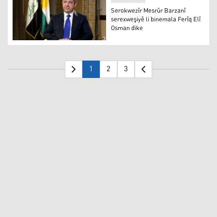
Serokwezîr Mesrûr Barzanî
serexweşiyê li binemala Ferîq Elî
Osman dike
Mesrûr Barzanî
1
2
3