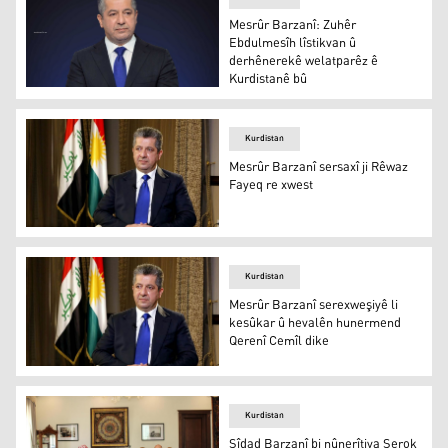
Mesrûr Barzanî: Zuhêr
Ebdulmesîh lîstikvan û
derhênerekê welatparêz ê
Kurdistanê bû
Mesrûr Barzanî
Kurdistan
Mesrûr Barzanî sersaxî ji Rêwaz
Fayeq re xwest
Mesrûr Barzanî
Kurdistan
Mesrûr Barzanî serexweşiyê li
kesûkar û hevalên hunermend
Qerenî Cemîl dike
Mesrûr Barzanî
Kurdistan
Sîdad Barzanî bi nûnerîtiya Serok