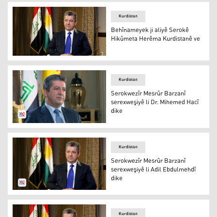
Kurdistan
Behînameyek ji aliyê Serokê
Hikûmeta Herêma Kurdistanê ve
Mesrûr Barzanî
Kurdistan
Serokwezîr Mesrûr Barzanî
serexweşiyê li Dr. Mihemed Hacî
dike
Mesrûr Barzanî
Kurdistan
Serokwezîr Mesrûr Barzanî
serexweşiyê li Adil Ebdulmehdî
dike
Mesrûr Barzanî
Kurdistan