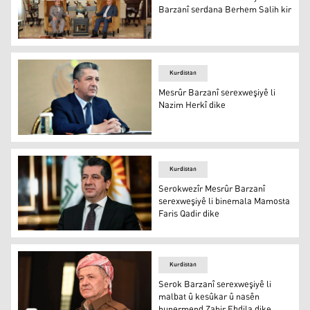
Barzanî serdana Berhem Salih kir
Sîdad Barzanî û Berhem Salih
Kurdistan
Mesrûr Barzanî serexweşiyê li
Nazim Herkî dike
Mesrûr Barzanî
Kurdistan
Serokwezîr Mesrûr Barzanî
serexweşiyê li binemala Mamosta
Faris Qadir dike
Mesrûr Barzanî
Kurdistan
Serok Barzanî serexweşiyê li
malbat û kesûkar û nasên
hunermend Zahir Ebdila dike