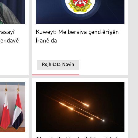
ayî hincetan bidin welatên Kendavê
Kuweyt: Me bersiva çend êrîşên Îranê da
yasayî
Kuweyt: Me bersiva çend êrîşên
Kendavê
Îranê da
Rojhilata Navîn
rin
mkirineke li deverê divê berjewendiyên me biparêze
Sê welatên Kendavê ji ber êrîşên Îranê keti