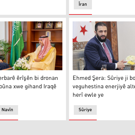
Îran
rbarê êrîşên bi dronan de nerazîbûna xwe gihand Iraqê
Ehmed Şera: Sûriye ji bo veg
erbarê êrîşên bi dronan
Ehmed Şera: Sûriye ji b
bûna xwe gihand Iraqê
veguhestina enerjiyê alt
herî ewle ye
a Navîn
Sûriye