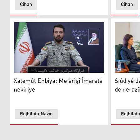
Cîhan
Cîhan
Îbrahîm Zulfeqarî
Siûdiyê de
Xatemûl Enbiya: Me êrîşî Îmaratê
Siûdiyê d
nekiriye
de nerazî
Rojhilata Navîn
Rojhilat