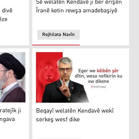
Sê welatên Kendavê ji ber êrîşên
 divê
Îranê ketin rewşa amadebaşiyê
êze
Rojhilata Navîn
ejîk ji bo paşeroja Kendav û Tengava Hurmizê diyar dike
bî nîşan da
Îsmaîl Beqayî
atejîk ji
Beqayî welatên Kendavê wekî
engava
serkeş wesf dike