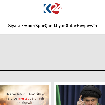
Siyasî
Aborî
Spor
Çand
Jiyan
Gotar
Hevpeyvîn