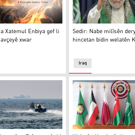
ê dabeş bûne
Sedir: Nabe milîsên deryas
 Xatemul Enbiya gef li welatên navçeyê xwar
Sedir: Nabe milîsên der
a Xatemul Enbiya gef li
hincetan bidin welatên 
navçeyê xwar
Iraq
ryayî ya Brîtanyayê: Li peravên Omanê êrîşî keştiyekê hat ki
Welatên Kendavê: Her hevfê