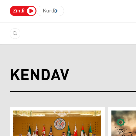
Zindî
Kurdî
KENDAV