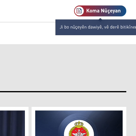
Koma Nûçeyan
Ji bo nûçeyên dawiyê, vê derê bitikîne