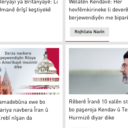
eryayî ya Brîtanyayê: Li
Welatên Kendavê: Her
manê êrîşî keştiyekê
hevfêmkirineke li deverê
berjewendiyên me bipar
Rojhilata Navîn
Rêberê Îranê 10 xalên strat
ên Kendavê xerc bike
adebûna xwe bo navbeynkariya navbera Îran û welatên Ere
Rêberê Îranê 10 xalên str
amadebûna xwe bo
bo paşeroja Kendav û T
riya navbera Îran û
Hurmizê diyar dike
rebî nîşan da