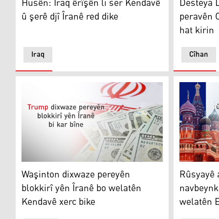
Husên: Iraq êrîşên li ser Kendavê
Desteya D
û şerê djî Îranê red dike
peravên O
hat kirin
Iraq
Cîhan
Waşinton dixwaze pereyên blokkirî yên Îranê bo welat
Rûsyayê am
Waşinton dixwaze pereyên
Rûsyayê 
blokkirî yên Îranê bo welatên
navbeynka
Kendavê xerc bike
welatên E