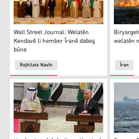
Wall Street Journal: Welatên Kendavê li hember Îran
Biryargeha
Wall Street Journal: Welatên
Biryargeh
Kendavê li hember Îranê dabeş
welatên 
bûne
Rojhilata Navîn
Îran
Fuad Husên û Casim Mihemmed Bidêwî
Desteya De