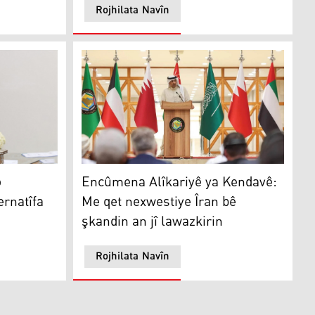
Rojhilata Navîn
uhestina enerjiyê alternatîfa herî ewle ye
Encûmena Alîkariyê ya Kendavê: Me qet nexwe
o
Encûmena Alîkariyê ya Kendavê:
ernatîfa
Me qet nexwestiye Îran bê
şkandin an jî lawazkirin
Rojhilata Navîn