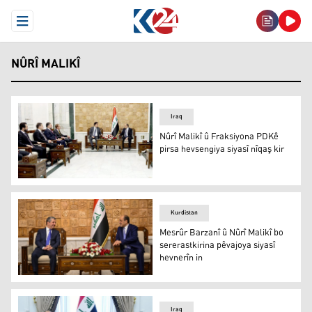
Open Menu
NÛRÎ MALIKÎ
Iraq
Nûrî Malikî û Fraksiyona PDKê
pirsa hevsengiya siyasî nîqaş kir
Nûrî Malikî û Fraksiyona PDKê pirsa hevsengiya siyasî nî
Kurdistan
Mesrûr Barzanî û Nûrî Malikî bo
sererastkirina pêvajoya siyasî
hevnerîn in
Mesrûr Barzanî û Nûrî Malikî
Iraq