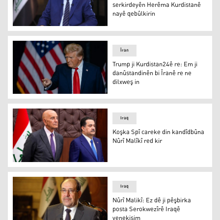
serkirdeyên Herêma Kurdistanê
nayê qebûlkirin
Nûrî Malikî
Îran
Trump ji Kurdistan24ê re: Em ji
danûstandinên bi Îranê re ne
dilxweş in
Trump ji Kurdistan24ê re: Em ji danûstandinên bi Îranê r
Iraq
Koşka Spî careke din kandîdbûna
Nûrî Malîkî red kir
Koşka Spî careke din kandîdbûna Nûrî Malîkî red kir
Iraq
Nûrî Malikî: Ez dê ji pêşbirka
posta Serokwezîrê Iraqê
venekişim