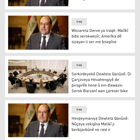
Nûrî Malikî
Iraq
Wezareta Derve ya Iraqê: Malîkî
bibe serokwezîr, Amerîka dê
sizayan li ser me bisepîne
Wezareta Derve ya Iraqê: Malîkî bibe serokwezîr, Amerîka
Iraq
Serkirdeyekê Dewleta Qanûnê: Di
Çarçoveya Hevahengiyê de
pirsgirêk hene û em dixwazin
Serok Barzanî wan çareser bike
Serkirdeyekê Dewleta Qanûnê: Di Çarçoveya Hevahengiyê
Iraq
Hevpeymaniya Dewleta Qanûnê:
Nûçeya vekişîna Malikî ji
berbijarbûnê ne rast e