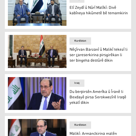
Elî Zeydî û Nûrî Malîkî: Divê
kabîneya hikûmetê bê temamkirin
Elî Zeydî û Nûrî Malikî
Kurdistan
Nêçîrvan Barzanî û Malikî tekezî li
ser çareserkirina pirsgirêkan li
ser bingeha destûrê dikin
Nêçîrvan Barzanî û Malikî tekezî li ser çareserkirina pirs
Iraq
Du berpirsên Amerîka û Îranê li
Bexdayê pirsa Serokwezîrê Iraqê
yekalî dikin
Nûrî Malikî
Kurdistan
Malikî: Armanckirina malên