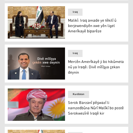
Nûrî Malikî
Iraq
Malikî: Iraq amade ye têkilî û
berjewendiyên xwe yên ligel
Amerîkayê biparêze
Nûrî Malikî û Victoria Taylor
Iraq
Mercên Amerîkayê ji bo hikûmeta
nû ya Iraqê: Divê mîlîşya çekan
deynin
Mercên Amerîkayê ji bo hikûmeta nû ya Iraqê: Divê mîlî
Kurdistan
Serok Barzanî pêşwazî li
namzedbûna Nûrî Malîkî bo postê
Serokwezîrê Iraqê kir
Serok Barzanî pêşwazî li namzedbûna Nûrî Malîkî bo pos