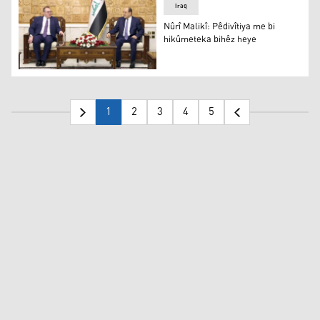
Iraq
Nûrî Malikî: Pêdivîtiya me bi
hikûmeteka bihêz heye
Nûrî Malikî û Jashwa Harrison
1
2
3
4
5