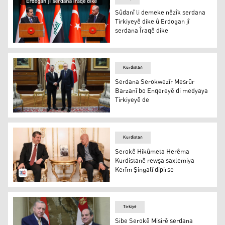
Sûdanî li demeke nêzîk serdana
Tirkiyeyê dike û Erdogan jî
serdana Îraqê dike
Sûdanî û Erdogan
Kurdistan
Serdana Serokwezîr Mesrûr
Barzanî bo Enqereyê di medyaya
Tirkiyeyê de
Mesrûr Barzanî û Erdogan
Kurdistan
Serokê Hikûmeta Herêma
Kurdistanê rewşa saxlemiya
Kerîm Şingalî dipirse
Mesrûr Barzanî û Kerîm Şingalî
Tirkiye
Sibe Serokê Misirê serdana