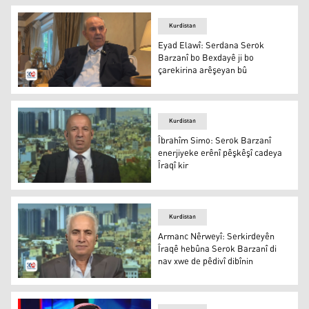
Kurdistan
Eyad Elawî: Serdana Serok
Barzanî bo Bexdayê ji bo
çarekirina arêşeyan bû
Eyad Elawî
Kurdistan
Îbrahîm Simo: Serok Barzanî
enerjiyeke erênî pêşkêşî cadeya
Îraqî kir
Îbrahîm Simo
Kurdistan
Armanc Nêrweyî: Serkirdeyên
Îraqê hebûna Serok Barzanî di
nav xwe de pêdivî dibînin
Armanc Nêrweyî