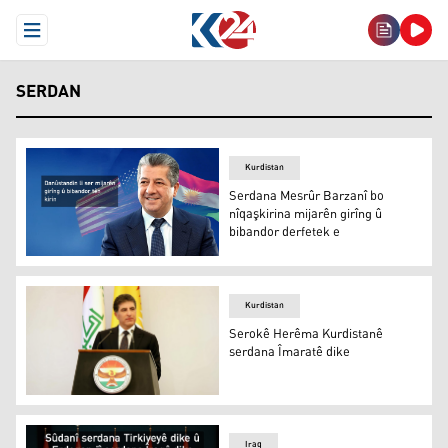
Open Menu
SERDAN
Kurdistan
Serdana Mesrûr Barzanî bo
nîqaşkirina mijarên girîng û
bibandor derfetek e
Mesrûr Barzanî
Kurdistan
Serokê Herêma Kurdistanê
serdana Îmaratê dike
Nêçîrvan Barzanî
Iraq