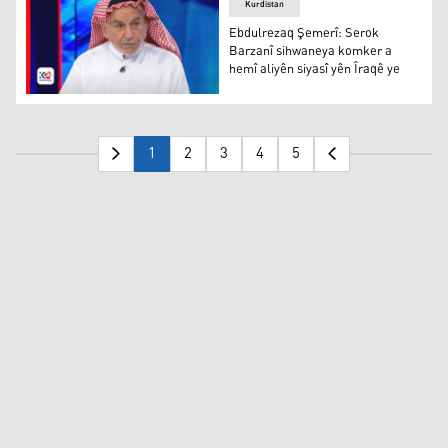
Kurdistan
Ebdulrezaq Şemerî: Serok
Barzanî sihwaneya komker a
hemî aliyên siyasî yên Îraqê ye
Ebdulrezaq Şemerî
1
2
3
4
5