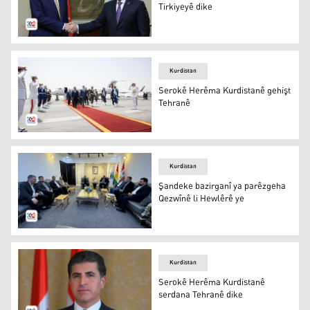
Tirkiyeyê dike
Ebdulfetah Sîsî û Erdogan
Kurdistan
Serokê Herêma Kurdistanê gehişt
Tehranê
Nêçîrvan Barzanî gehişt Tehranê / Wêne: Serokatiya H
Kurdistan
Şandeke bazirganî ya parêzgeha
Qezwînê li Hewlêrê ye
Şandeke bazirganî ya parêzgeha Qezwînê li Hewlêrê ye
Kurdistan
Serokê Herêma Kurdistanê
serdana Tehranê dike