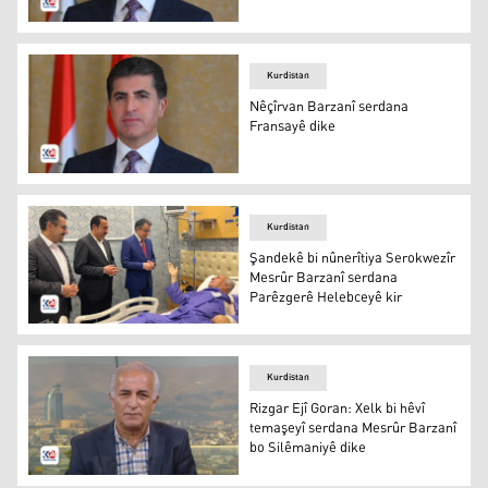
Nêçîrvan Barzanî
Kurdistan
Nêçîrvan Barzanî serdana
Fransayê dike
Nêçîrvan Barzanî
Kurdistan
Şandekê bi nûnerîtiya Serokwezîr
Mesrûr Barzanî serdana
Parêzgerê Helebceyê kir
Şandekê bi nûnerîtiya Serokwezîr Mesrûr Barzanî serda
Kurdistan
Rizgar Ejî Goran: Xelk bi hêvî
temaşeyî serdana Mesrûr Barzanî
bo Silêmaniyê dike
Rizgar Ejî Goran