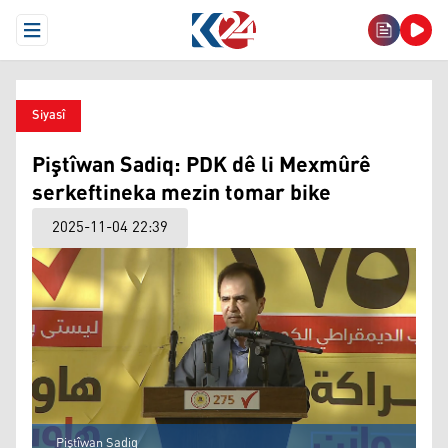
Open Menu
Siyasî
Piştîwan Sadiq: PDK dê li Mexmûrê
serkeftineka mezin tomar bike
2025-11-04 22:39
Piştîwan Sadiq