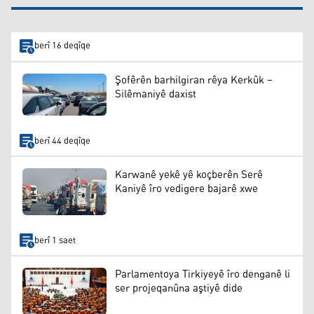
berî 16 deqîqe
Şofêrên barhilgiran rêya Kerkûk –
Silêmaniyê daxist
berî 44 deqîqe
Karwanê yekê yê koçberên Serê
Kaniyê îro vedigere bajarê xwe
berî 1 saet
Parlamentoya Tirkiyeyê îro denganê li
ser projeqanûna aştiyê dide