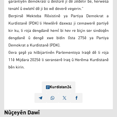
garantiyên demokrasî û destûrê jî dê zêdetir be, herwesa
tenahî û ewlehî dê ji bo wê deverê vegerin.”
Berpirsê Mekteba Rêxistinê ya Partiya Demokrat a
Kurdistanê (PDK) li Hewlêrê daxwaz ji cemawerê partiyê
kir ku, li roja dengdanê hemî bi hev re biçin ser sindoqên
dengdanê û dengê xwe bidin lîsta 275ê ya Partiya
Demokrat a Kurdistanê (PDK).
Gera şeşê ya hilbijartinên Parlementoya Iraqê dê li roja
11ê Mijdara 2025ê li seranserê Iraq û Herêma Kurdistanê
bên kirin.
Kurdistan24
Nûçeyên Dawî