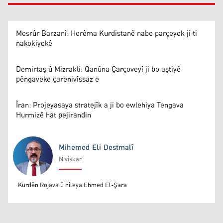
Mesrûr Barzanî: Herêma Kurdistanê nabe parçeyek ji ti
nakokiyekê
Demirtaş û Mizrakli: Qanûna Çarçoveyî ji bo aştiyê
pêngaveke çarenivîssaz e
Îran: Projeyasaya stratejîk a ji bo ewlehiya Tengava
Hurmizê hat pejirandin
Mihemed Eli Destmalî
Nivîskar
Mihemed Eli Destmalî
Kurdên Rojava û hîleya Ehmed El-Şara