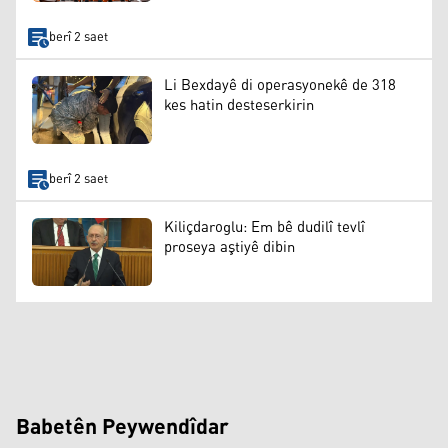
berî 2 saet
Li Bexdayê di operasyonekê de 318
kes hatin desteserkirin
berî 2 saet
Kiliçdaroglu: Em bê dudilî tevlî
proseya aştiyê dibin
Babetên Peywendîdar