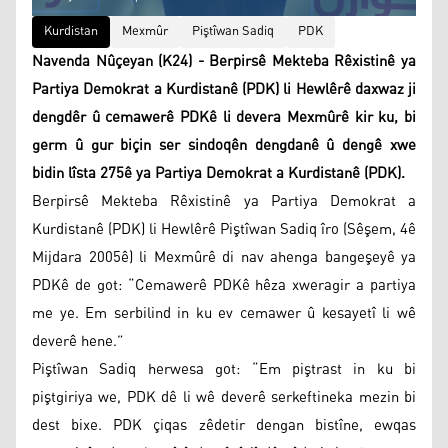
Kurdistan
Mexmûr
Piştîwan Sadiq
PDK
Navenda Nûçeyan (K24) - Berpirsê Mekteba Rêxistinê ya
Partiya Demokrat a Kurdistanê (PDK) li Hewlêrê daxwaz ji
dengdêr û cemawerê PDKê li devera Mexmûrê kir ku, bi
germ û gur biçin ser sindoqên dengdanê û dengê xwe
bidin lîsta 275ê ya Partiya Demokrat a Kurdistanê (PDK).
Berpirsê Mekteba Rêxistinê ya Partiya Demokrat a
Kurdistanê (PDK) li Hewlêrê Piştîwan Sadiq îro (Sêşem, 4ê
Mijdara 2005ê) li Mexmûrê di nav ahenga bangeşeyê ya
PDKê de got: “Cemawerê PDKê hêza xweragir a partiya
me ye. Em serbilind in ku ev cemawer û kesayetî li wê
deverê hene.”
Piştîwan Sadiq herwesa got: “Em piştrast in ku bi
piştgiriya we, PDK dê li wê deverê serkeftineka mezin bi
dest bixe. PDK çiqas zêdetir dengan bistîne, ewqas