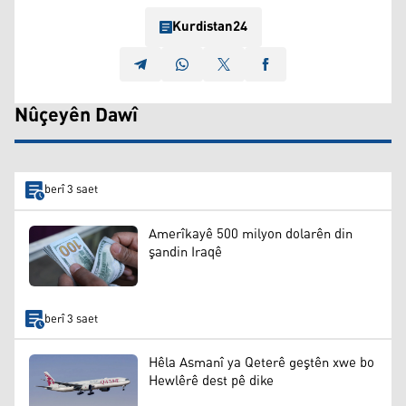
Kurdistan24
Nûçeyên Dawî
berî 3 saet
Amerîkayê 500 milyon dolarên din
şandin Iraqê
berî 3 saet
Hêla Asmanî ya Qeterê geştên xwe bo
Hewlêrê dest pê dike