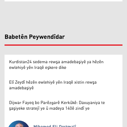
Babetên Peywendîdar
Kurdistan24 sedema rewşa amadebaşiyê ya hêzên
ewlehiyê yên Iraqê eşkere dike
Elî Zeydî hêzên ewlehiyê yên Iraqê xistin rewşa
amadebaşiyê
Dijwar Fayeq bo Parêzgarê Kerkûkê: Daxuyaniya te
şaşiyeke stratejî ye û madeya 140ê zindî ye
Mihemed Eli Destmalî