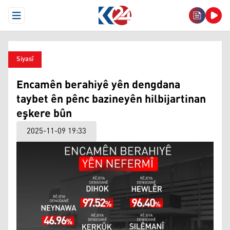
Open Menu
Siyasî
Encamên berahiyê yên dengdana
taybet ên pênc bazineyên hilbijartinan
eşkere bûn
2025-11-09 19:33