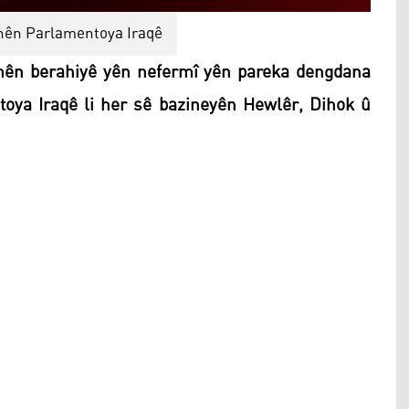
tinên Parlamentoya Iraqê
ên berahiyê yên nefermî yên pareka dengdana
ntoya Iraqê li her sê bazineyên Hewlêr, Dihok û