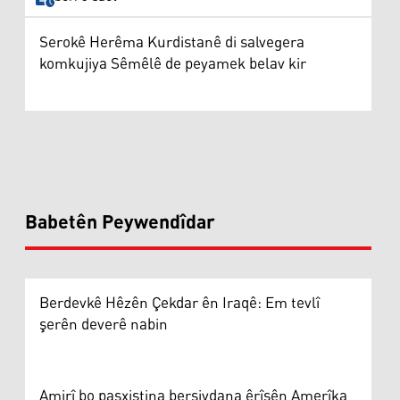
Serokê Herêma Kurdistanê di salvegera
komkujiya Sêmêlê de peyamek belav kir
Babetên Peywendîdar
Berdevkê Hêzên Çekdar ên Iraqê: Em tevlî
şerên deverê nabin
Amirî bo paşxistina bersivdana êrîşên Amerîka