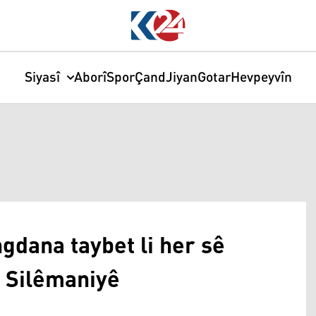
Siyasî
Aborî
Spor
Çand
Jiyan
Gotar
Hevpeyvîn
dana taybet li her sê
 Silêmaniyê