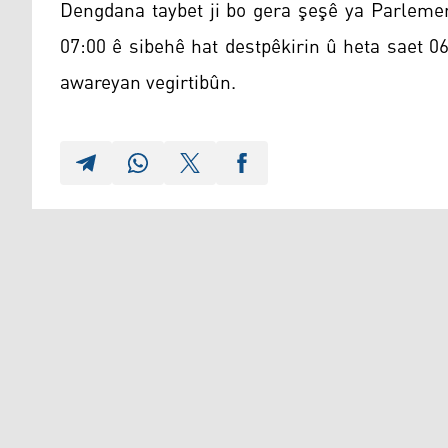
Dengdana taybet ji bo gera şeşê ya Parlemen
07:00 ê sibehê hat destpêkirin û heta saet 
awareyan vegirtibûn.