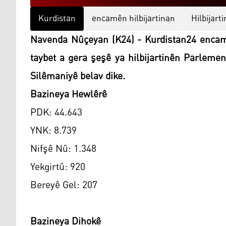
Kurdistan
encamên hilbijartinan
Hilbijar
Navenda Nûçeyan (K24) - Kurdistan24 encam
taybet a gera şeşê ya hilbijartinên Parleme
Silêmaniyê belav dike.
Bazineya Hewlêrê
PDK: 44.643
YNK: 8.739
Nifşê Nû: 1.348
Yekgirtû: 920
Bereyê Gel: 207
Bazineya Dihokê