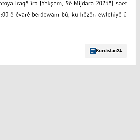
toya Iraqê îro (Yekşem, 9ê Mijdara 2025ê) saet
06:00 ê êvarê berdewam bû, ku hêzên ewlehiyê û
Kurdistan24