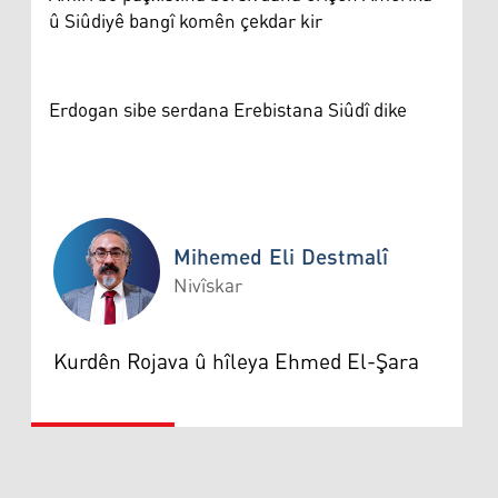
û Siûdiyê bangî komên çekdar kir
Erdogan sibe serdana Erebistana Siûdî dike
Mihemed Eli Destmalî
Nivîskar
Mihemed Eli Destmalî
Kurdên Rojava û hîleya Ehmed El-Şara