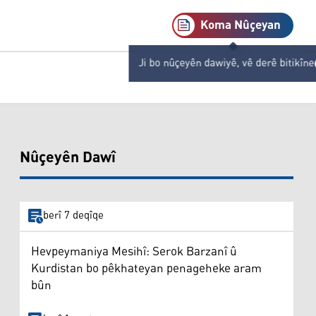
Koma Nûçeyan
Ji bo nûçeyên dawiyê, vê derê bitikîne
Nûçeyên Dawî
berî 7 deqîqe
Hevpeymaniya Mesihî: Serok Barzanî û
Kurdistan bo pêkhateyan penageheke aram
bûn