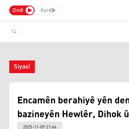
Zindî
Kurdî
Siyasî
Encamên berahiyê yên deng
bazineyên Hewlêr, Dihok û
2025-11-09 21:46