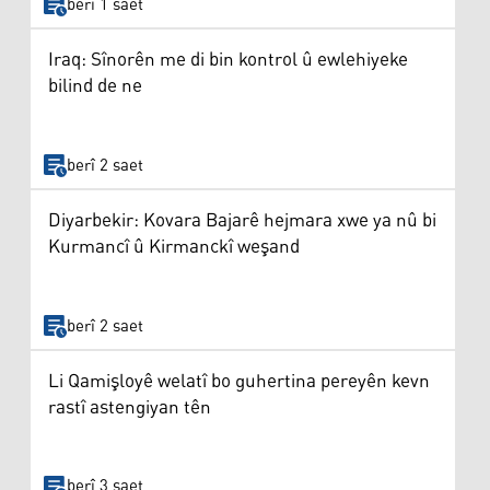
berî 1 saet
Iraq: Sînorên me di bin kontrol û ewlehiyeke
bilind de ne
berî 2 saet
Diyarbekir: Kovara Bajarê hejmara xwe ya nû bi
Kurmancî û Kirmanckî weşand
berî 2 saet
Li Qamişloyê welatî bo guhertina pereyên kevn
rastî astengiyan tên
berî 3 saet