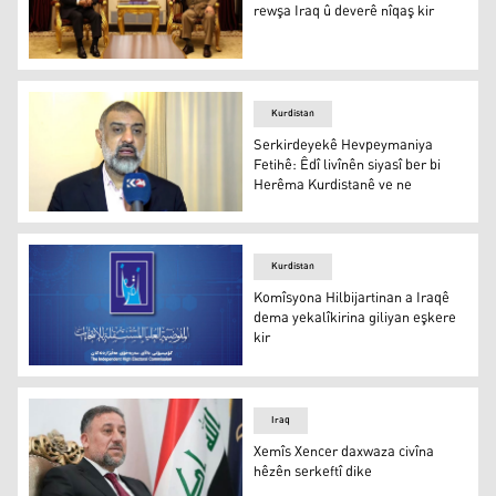
rewşa Iraq û deverê nîqaş kir
Serok Barzanî û Izet Şabender rewşa Iraq û deverê nîqaş
Kurdistan
Serkirdeyekê Hevpeymaniya
Fetihê: Êdî livînên siyasî ber bi
Herêma Kurdistanê ve ne
Serkirdeyekê Hevpeymaniya Fetihê: Êdî livînên siyasî be
Kurdistan
Komîsyona Hilbijartinan a Iraqê
dema yekalîkirina giliyan eşkere
kir
Komisyona Bilind a Serbixwe ya Hilbijartinan a Îraqê
Iraq
Xemîs Xencer daxwaza civîna
hêzên serkeftî dike