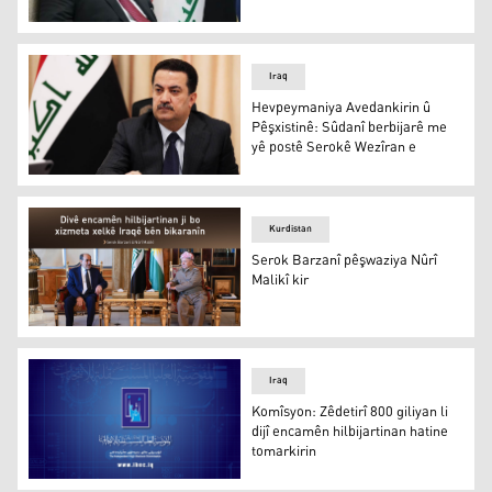
Xemîs Xencer
Iraq
Hevpeymaniya Avedankirin û
Pêşxistinê: Sûdanî berbijarê me
yê postê Serokê Wezîran e
Sûdanî
Kurdistan
Serok Barzanî pêşwaziya Nûrî
Malikî kir
Serok Barzanî û Nûrî Malikî
Iraq
Komîsyon: Zêdetirî 800 giliyan li
dijî encamên hilbijartinan hatine
tomarkirin
Komîsyon: Zêdetirî 800 giliyan li dijî encamên hilbijartin