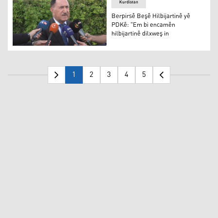
Kurdistan
Berpirsê Beşê Hilbijartinê yê
PDKê: "Em bi encamên
hilbijartinê dilxweş in
Berpirsê Beşê Hilbijartinê yê PDKê: "Em bi encamên hilbi
1
2
3
4
5