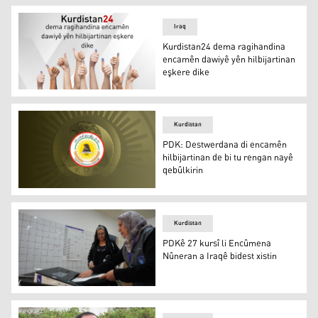
Iraq
Kurdistan24 dema ragihandina
encamên dawiyê yên hilbijartinan
eşkere dike
Kurdistan24 dema ragihandina encamên dawiyê yên hilbi
Kurdistan
PDK: Destwerdana di encamên
hilbijartinan de bi tu rengan nayê
qebûlkirin
PDK: Destwerdana di encamên hilbijartinan de bi tu ren
Kurdistan
PDKê 27 kursî li Encûmena
Nûneran a Iraqê bidest xistin
PDKê 27 kursî li Encûmena Nûneran a Iraqê bidest xisti