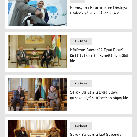
Komisyona Hilbijartinan: Desteya
Dadweriyê 207 gilî red kirine
Welatiyekê Iraqê dengê xwe dide
Kurdistan
Nêçîrvan Barzanî û Eyad Elawî
pirsa avakirina hikûmeta nû nîqaş
kir
Nêçîrvan Barzanî û Eyad Elawî
Kurdistan
Serok Barzanî û Eyad Elawî
qonaxa piştî hilbijartinan nîqaş kir
Serok Barzanî û Eyad Elawî
Kurdistan
Serok Barzanî û Izet Şabender