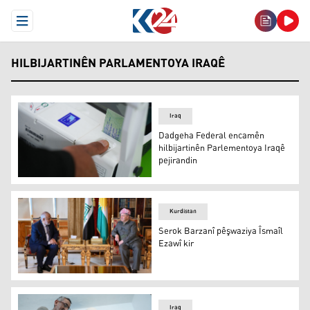
Open Menu
HILBIJARTINÊN PARLAMENTOYA IRAQÊ
Iraq
Dadgeha Federal encamên
hilbijartinên Parlementoya Iraqê
pejirandin
Dadgeha Bilind a Federal a Iraqê
Kurdistan
Serok Barzanî pêşwaziya Îsmaîl
Ezawî kir
Serok Barzanî û Îsmaîl Ezawî
Iraq