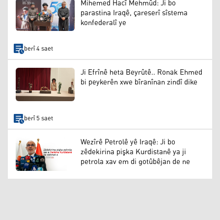
Mihemed Hacî Mehmûd: Ji bo
parastina Iraqê, çareserî sîstema
konfederalî ye
berî 4 saet
Ji Efrînê heta Beyrûtê.. Ronak Ehmed
bi peykerên xwe bîranînan zindî dike
berî 5 saet
Wezîrê Petrolê yê Iraqê: Ji bo
zêdekirina pişka Kurdistanê ya ji
petrola xav em di gotûbêjan de ne