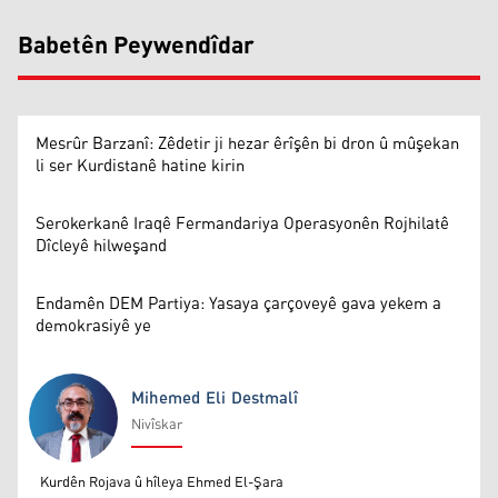
Babetên Peywendîdar
Mesrûr Barzanî: Zêdetir ji hezar êrîşên bi dron û mûşekan
li ser Kurdistanê hatine kirin
Serokerkanê Iraqê Fermandariya Operasyonên Rojhilatê
Dîcleyê hilweşand
Endamên DEM Partiya: Yasaya çarçoveyê gava yekem a
demokrasiyê ye
Mihemed Eli Destmalî
Nivîskar
Mihemed Eli Destmalî
Kurdên Rojava û hîleya Ehmed El-Şara