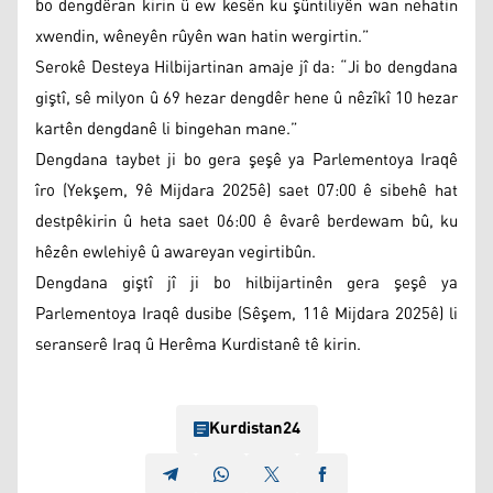
bo dengdêran kirin û ew kesên ku şûntiliyên wan nehatin
xwendin, wêneyên rûyên wan hatin wergirtin.”
Serokê Desteya Hilbijartinan amaje jî da: “Ji bo dengdana
giştî, sê milyon û 69 hezar dengdêr hene û nêzîkî 10 hezar
kartên dengdanê li bingehan mane.”
Dengdana taybet ji bo gera şeşê ya Parlementoya Iraqê
îro (Yekşem, 9ê Mijdara 2025ê) saet 07:00 ê sibehê hat
destpêkirin û heta saet 06:00 ê êvarê berdewam bû, ku
hêzên ewlehiyê û awareyan vegirtibûn.
Dengdana giştî jî ji bo hilbijartinên gera şeşê ya
Parlementoya Iraqê dusibe (Sêşem, 11ê Mijdara 2025ê) li
seranserê Iraq û Herêma Kurdistanê tê kirin.
Kurdistan24