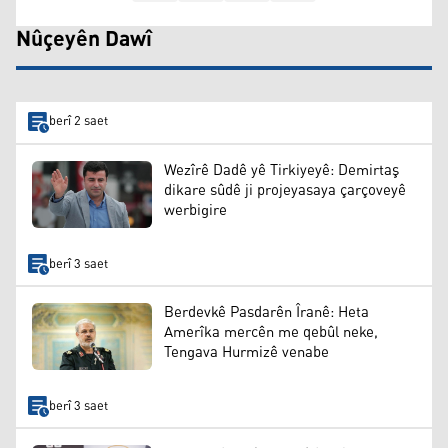
Nûçeyên Dawî
berî 2 saet
Wezîrê Dadê yê Tirkiyeyê: Demirtaş
dikare sûdê ji projeyasaya çarçoveyê
werbigire
berî 3 saet
Berdevkê Pasdarên Îranê: Heta
Amerîka mercên me qebûl neke,
Tengava Hurmizê venabe
berî 3 saet