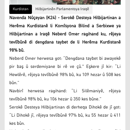
Kurdistan
Hilbijartinên Parlamentoya Iraqê
Navenda Nûçeyan (K24) - Serokê Desteya Hilbijartinan a
Herêma Kurdistanê li Komîsyona Bilind a Serbixwe ya
Hilbijartinan a Iraqê Neberd Omer ragihand ku, rêjeya
tevlîbûnê di dengdana taybet de li Herêma Kurdistanê
98% bû.
Neberd Omer herwesa got: “Dengdana taybet bi awayekê
pir baş û serdemiyane bi rê ve çû." Eşkere jî kir: “Li
Hewlêrê, rêjeya tevlîbûnê 98% bû, ku 109 hezar û 508 kes
bûn.”
Navbirî herwesa ragihand: “Li Silêmaniyê, rêjeya
tevlîbûnê 98% bû, ku 106 hezar û 350 kes bûne.”
Serokê Desteya Hilbijartinan di derheqa Dihokê de jî got:
“Li Dihokê jî, rêjeya tevlîbûnê 97% bû, ku 55 hezar û 411
kes bûn.