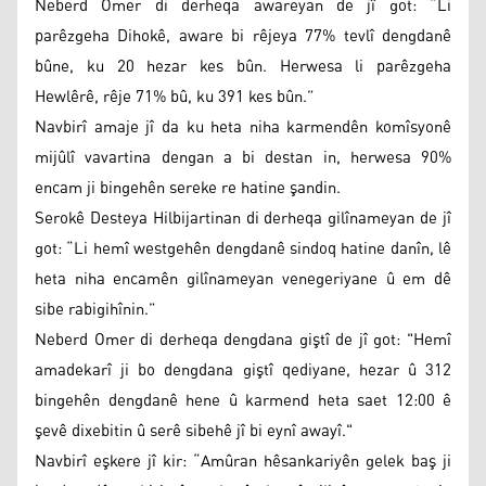
Neberd Omer di derheqa awareyan de jî got: “Li
parêzgeha Dihokê, aware bi rêjeya 77% tevlî dengdanê
bûne, ku 20 hezar kes bûn. Herwesa li parêzgeha
Hewlêrê, rêje 71% bû, ku 391 kes bûn.”
Navbirî amaje jî da ku heta niha karmendên komîsyonê
mijûlî vavartina dengan a bi destan in, herwesa 90%
encam ji bingehên sereke re hatine şandin.
Serokê Desteya Hilbijartinan di derheqa gilînameyan de jî
got: “Li hemî westgehên dengdanê sindoq hatine danîn, lê
heta niha encamên gilînameyan venegeriyane û em dê
sibe rabigihînin.”
Neberd Omer di derheqa dengdana giştî de jî got: "Hemî
amadekarî ji bo dengdana giştî qediyane, hezar û 312
bingehên dengdanê hene û karmend heta saet 12:00 ê
şevê dixebitin û serê sibehê jî bi eynî awayî."
Navbirî eşkere jî kir: “Amûran hêsankariyên gelek baş ji