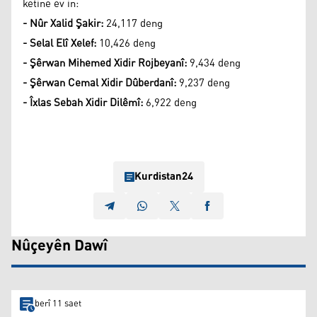
ketine ev in:
- Nûr Xalid Şakir:
24,117 deng
- Selal Elî Xelef:
10,426 deng
- Şêrwan Mihemed Xidir Rojbeyanî:
9,434 deng
- Şêrwan Cemal Xidir Dûberdanî:
9,237 deng
- Îxlas Sebah Xidir Dilêmî:
6,922 deng
Kurdistan24
Nûçeyên Dawî
berî 11 saet