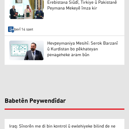
Erebistana Siûdî, Tirkiye û Pakistanê
Peymana Mekeyê îmza kir
berî 14 saet
Hevpeymaniya Mesihî: Serok Barzanî
û Kurdistan bo pêkhateyan
penageheke aram bûn
Babetên Peywendîdar
Iraq: Sînorên me di bin kontrol û ewlehiyeke bilind de ne