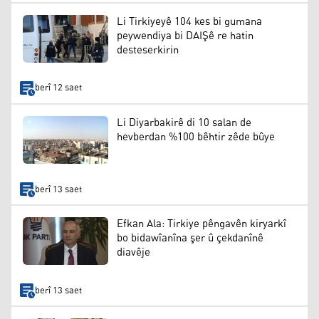
Li Tirkiyeyê 104 kes bi gumana
peywendiya bi DAIŞê re hatin
desteserkirin
berî 12 saet
Li Diyarbakirê di 10 salan de
hevberdan %100 bêhtir zêde bûye
berî 13 saet
Efkan Ala: Tirkiye pêngavên kiryarkî
bo bidawîanîna şer û çekdanînê
diavêje
berî 13 saet