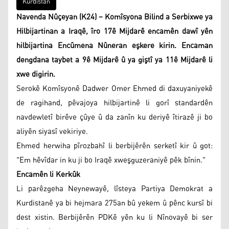
Kurdistan
Navenda Nûçeyan (K24) – Komîsyona Bilind a Serbixwe ya
Hilbijartinan a Iraqê, îro 17ê Mijdarê encamên dawî yên
hilbijartina Encûmena Nûneran eşkere kirin. Encaman
dengdana taybet a 9ê Mijdarê û ya giştî ya 11ê Mijdarê li
xwe digirin.
Serokê Komîsyonê Dadwer Omer Ehmed di daxuyaniyekê
de ragihand, pêvajoya hilbijartinê li gorî standardên
navdewletî birêve çûye û da zanîn ku deriyê îtirazê ji bo
aliyên siyasî vekiriye.
Ehmed herwiha pîrozbahî li berbijêrên serketî kir û got:
"Em hêvîdar in ku ji bo Iraqê xweşguzeraniyê pêk bînin."
Encamên li Kerkûk
Li parêzgeha Neynewayê, lîsteya Partiya Demokrat a
Kurdistanê ya bi hejmara 275an bû yekem û pênc kursî bi
dest xistin. Berbijêrên PDKê yên ku li Nînovayê bi ser