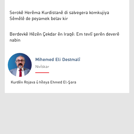
Serokê Herêma Kurdistanê di salvegera komkujiya
Sêmêlê de peyamek belav kir
Berdevkê Hêzên Çekdar ên Iraqê: Em tevlî şerên deverê
nabin
Mihemed Eli Destmalî
Nivîskar
Mihemed Eli Destmalî
Kurdên Rojava û hîleya Ehmed El-Şara