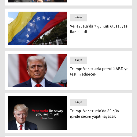
Venezuela'nın Irak Büyükelçisi Arturo Anibal Gallegos R
dünya
Venezuela'da 7 günlük ulusal yas
ilan edildi
Venezuela'da 7 günlük ulusal yas ilan edildi
dünya
Trump: Venezuela petrolü ABD'ye
teslim edilecek
Trump: Venezuela petrolü ABD'ye teslim edilecek
dünya
Trump: Venezuela’da 30 gün
içinde seçim yapılmayacak
Trump: Venezuela’da 30 gün içinde seçim yapılmayacak