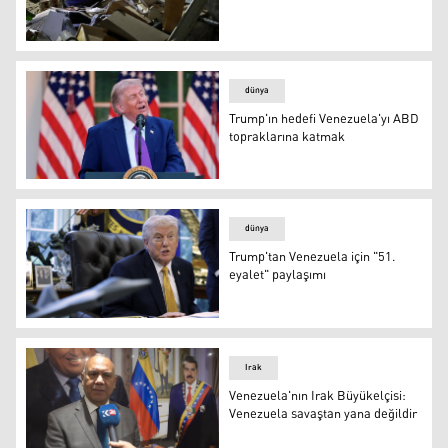
Venezuela'da peş peşe deprem: Ölü ve yaralılar var
dünya
Trump'ın hedefi Venezuela'yı ABD
topraklarına katmak
Trump'ın hedefi Venezuela'yı ABD topraklarına katmak
dünya
Trump'tan Venezuela için "51.
eyalet" paylaşımı
Trump'tan Venezuela için "51. eyalet" paylaşımı
Irak
Venezuela'nın Irak Büyükelçisi:
Venezuela savaştan yana değildir