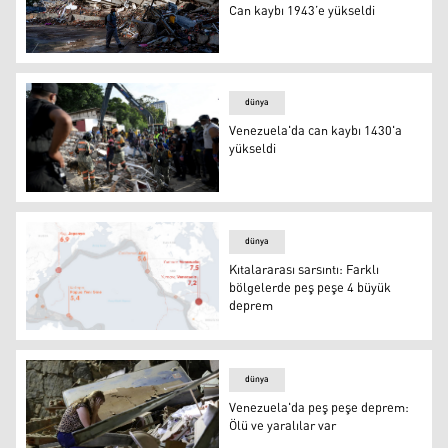
Can kaybı 1943’e yükseldi
FOTO- Reuters
dünya
Venezuela'da can kaybı 1430'a
yükseldi
Venezuela'da can kaybı 1430'a yükseldi
dünya
Kıtalararası sarsıntı: Farklı
bölgelerde peş peşe 4 büyük
deprem
Kıtalararası sarsıntı: Farklı bölgelerde peş peşe 4 büyü
dünya
Venezuela'da peş peşe deprem:
Ölü ve yaralılar var