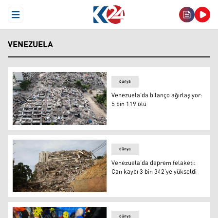
Open Menu
VENEZUELA
dünya
Venezuela'da bilanço ağırlaşıyor:
5 bin 119 ölü
Venezuela'da bilanço ağırlaşıyor: 5 bin 119 ölü
dünya
Venezuela’da deprem felaketi:
Can kaybı 3 bin 342'ye yükseldi
Venezuela’da deprem felaketi: Can kaybı 3 bin 342'ye yü
dünya