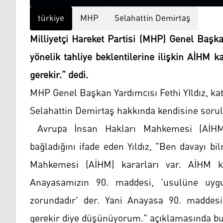
türkiye
MHP
Selahattin Demirtaş
Milliyetçi Hareket Partisi (MHP) Genel Başka
yönelik tahliye beklentilerine ilişkin AİHM k
gerekir.” dedi.
MHP Genel Başkan Yardımcısı Fethi YIldız, ka
Selahattin Demirtaş hakkında kendisine sorula
Avrupa İnsan Hakları Mahkemesi (AİHM)
bağladığını ifade eden Yıldız, "Ben davayı 
Mahkemesi (AİHM) kararları var. AİHM kar
Anayasamızın 90. maddesi, 'usulüne uyg
zorundadır' der. Yani Anayasa 90. maddesi
gerekir diye düşünüyorum." açıklamasında bu