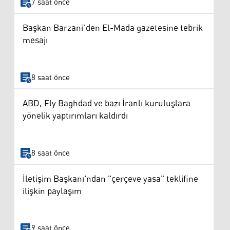
7 saat önce
Başkan Barzani’den El-Mada gazetesine tebrik
mesajı
8 saat önce
ABD, Fly Baghdad ve bazı İranlı kuruluşlara
yönelik yaptırımları kaldırdı
8 saat önce
İletişim Başkanı'ndan "çerçeve yasa" teklifine
ilişkin paylaşım
9 saat önce