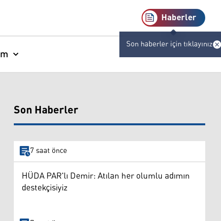
Haberler
Son haberler için tıklayınız
am
Son Haberler
7 saat önce
HÜDA PAR'lı Demir: Atılan her olumlu adımın
destekçisiyiz