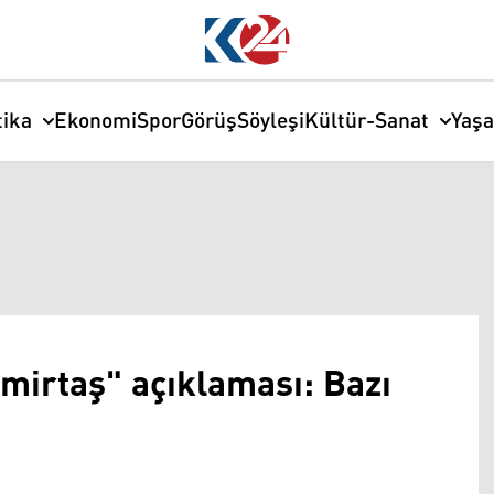
tika
Ekonomi
Spor
Görüş
Söyleşi
Kültür-Sanat
Yaş
emirtaş" açıklaması: Bazı