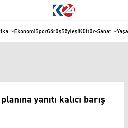
tika
Ekonomi
Spor
Görüş
Söyleşi
Kültür-Sanat
Yaş
lanına yanıtı kalıcı barış