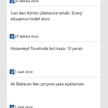
34 dakika önce
İran'dan Körfez ülkelerine tehdit: Enerji
altyapınızı hedef alırız
49 dakika önce
Hasankeyf Tünelinde feci kaza: 12 yaralı
1 saat önce
Ali Babacan'dan çerçeve yasa açıklaması
1 saat önce