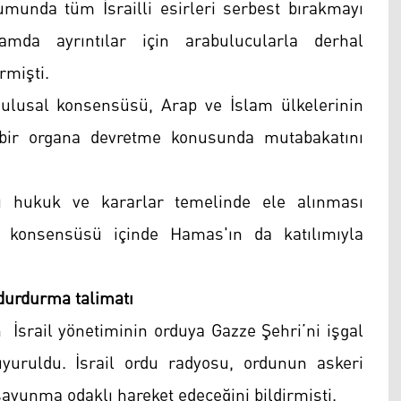
munda tüm İsrailli esirleri serbest bırakmayı
mda ayrıntılar için arabulucularla derhal
rmişti.
 ulusal konsensüsü, Arap ve İslam ülkelerinin
i bir organa devretme konusunda mutabakatını
ı hukuk ve kararlar temelinde ele alınması
al konsensüsü içinde Hamas'ın da katılımıyla
 durdurma talimatı
İsrail yönetiminin orduya Gazze Şehri’ni işgal
yuruldu. İsrail ordu radyosu, ordunun askeri
avunma odaklı hareket edeceğini bildirmişti.