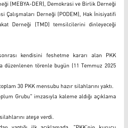
neği (MEBYA-DER), Demokrasi ve Birlik Derneği
 Çalışmaları Derneği (PODEM), Hak İnisiyatifi
at Derneği (TMD) temsilcilerini dinleyeceği
 sonrası kendisini feshetme kararı alan PKK
da düzenlenen törenle bugün (11 Temmuz 2025
 toplam 30 PKK mensubu hazır silahlarını yaktı.
oplum Grubu" imzasıyla kaleme aldığı açıklama
lahlarını ateşe verdi.
dan yaptığı ilk açıklamada, "PKK’nin kurucu