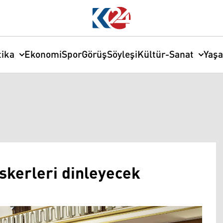
tika
Ekonomi
Spor
Görüş
Söyleşi
Kültür-Sanat
Yaş
skerleri dinleyecek