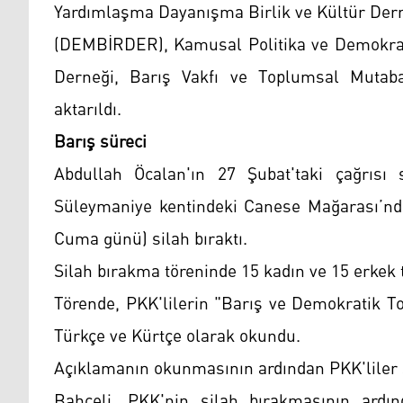
Yardımlaşma Dayanışma Birlik ve Kültür Der
(DEMBİRDER), Kamusal Politika ve Demokrasi
Derneği, Barış Vakfı ve Toplumsal Mutabak
aktarıldı.
Barış süreci
Abdullah Öcalan'ın 27 Şubat'taki çağrısı
Süleymaniye kentindeki Canese Mağarası’n
Cuma günü) silah bıraktı.
Silah bırakma töreninde 15 kadın ve 15 erkek
Törende, PKK'lilerin "Barış ve Demokratik T
Türkçe ve Kürtçe olarak okundu.
Açıklamanın okunmasının ardından PKK'liler si
Bahçeli, PKK'nin silah bırakmasının ardın