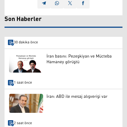
Son Haberler
30 dakika önce
İran basını: Pezeşkiyan ve Mücteba
Hamaney görüştü
1 saat önce
İran: ABD ile mesaj alışverişi var
2 saat önce