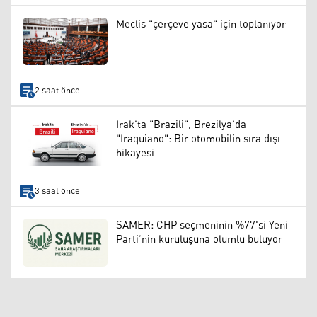
Meclis "çerçeve yasa" için toplanıyor
2 saat önce
Irak’ta "Brazili", Brezilya’da
"Iraquiano": Bir otomobilin sıra dışı
hikayesi
3 saat önce
SAMER: CHP seçmeninin %77'si Yeni
Parti’nin kuruluşuna olumlu buluyor