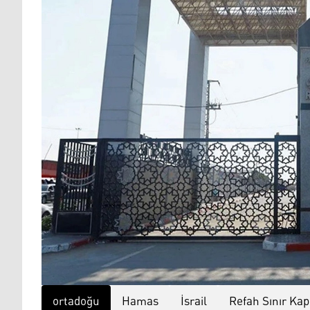
ortadoğu
Hamas
İsrail
Refah Sınır Kap