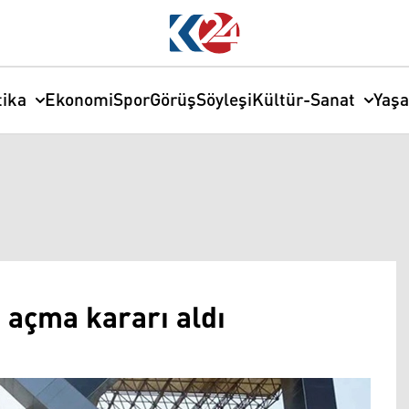
tika
Ekonomi
Spor
Görüş
Söyleşi
Kültür-Sanat
Yaş
ı açma kararı aldı