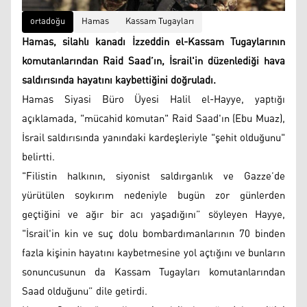
ortadoğu
Hamas
Kassam Tugayları
Hamas, silahlı kanadı İzzeddin el-Kassam Tugaylarının
komutanlarından Raid Saad’ın, İsrail'in düzenlediği hava
saldırısında hayatını kaybettiğini doğruladı.
Hamas Siyasi Büro Üyesi Halil el-Hayye, yaptığı
açıklamada, "mücahid komutan" Raid Saad'ın (Ebu Muaz),
İsrail saldırısında yanındaki kardeşleriyle "şehit olduğunu"
belirtti.
"Filistin halkının, siyonist saldırganlık ve Gazze’de
yürütülen soykırım nedeniyle bugün zor günlerden
geçtiğini ve ağır bir acı yaşadığını” söyleyen Hayye,
"İsrail'in kin ve suç dolu bombardımanlarının 70 binden
fazla kişinin hayatını kaybetmesine yol açtığını ve bunların
sonuncusunun da Kassam Tugayları komutanlarından
Saad olduğunu” dile getirdi.