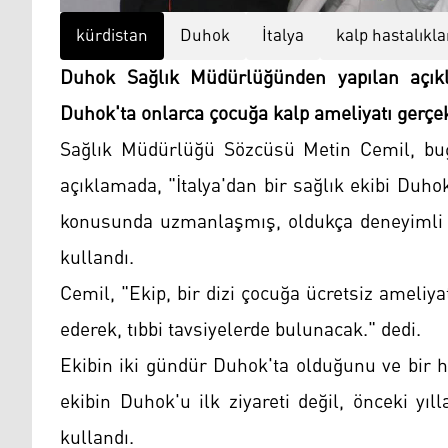
kürdistan
Duhok
İtalya
kalp hastalıkla
Duhok Sağlık Müdürlüğünden yapılan açıkla
Duhok'ta onlarca çocuğa kalp ameliyatı gerçek
Sağlık Müdürlüğü Sözcüsü Metin Cemil, bugü
açıklamada, "İtalya'dan bir sağlık ekibi Duho
konusunda uzmanlaşmış, oldukça deneyimli bi
kullandı.
Cemil, "Ekip, bir dizi çocuğa ücretsiz ameli
ederek, tıbbi tavsiyelerde bulunacak." dedi.
Ekibin iki gündür Duhok'ta olduğunu ve bir h
ekibin Duhok'u ilk ziyareti değil, önceki yıl
kullandı.