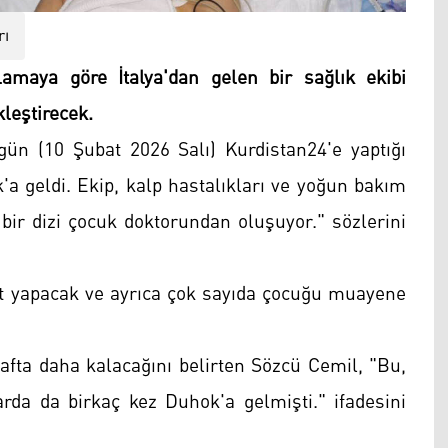
rı
maya göre İtalya'dan gelen bir sağlık ekibi
leştirecek.
n (10 Şubat 2026 Salı) Kurdistan24'e yaptığı
k'a geldi. Ekip, kalp hastalıkları ve yoğun bakım
r dizi çocuk doktorundan oluşuyor." sözlerini
yat yapacak ve ayrıca çok sayıda çocuğu muayene
afta daha kalacağını belirten Sözcü Cemil, "Bu,
larda da birkaç kez Duhok'a gelmişti." ifadesini