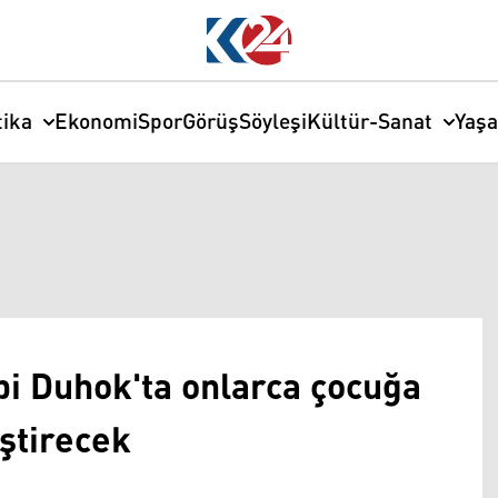
tika
Ekonomi
Spor
Görüş
Söyleşi
Kültür-Sanat
Yaş
ibi Duhok'ta onlarca çocuğa
ştirecek