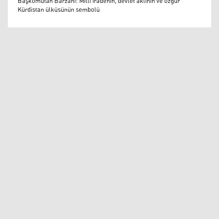
Başkomutan Barzani: Milli iradenin, devlet aklının ve özgür
Kürdistan ülküsünün sembolü