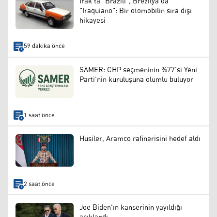
Irak’ta "Brazili", Brezilya’da
"Iraquiano": Bir otomobilin sıra dışı
hikayesi
59 dakika önce
SAMER: CHP seçmeninin %77'si Yeni
Parti’nin kuruluşuna olumlu buluyor
1 saat önce
Husiler, Aramco rafinerisini hedef aldı
2 saat önce
Joe Biden'ın kanserinin yayıldığı