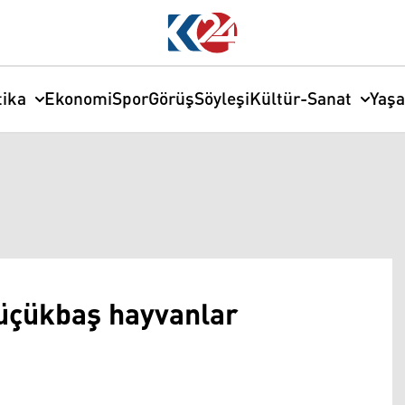
tika
Ekonomi
Spor
Görüş
Söyleşi
Kültür-Sanat
Yaş
üçükbaş hayvanlar