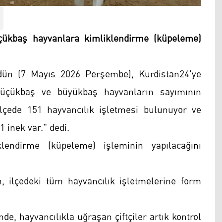
çükbaş hayvanlara kimliklendirme (küpeleme)
n (7 Mayıs 2026 Perşembe), Kurdistan24'ye
küçükbaş ve büyükbaş hayvanların sayımının
re ilçede 151 hayvancılık işletmesi bulunuyor ve
 inek var." dedi.
endirme (küpeleme) işleminin yapılacağını
lçedeki tüm hayvancılık işletmelerine form
e, hayvancılıkla uğraşan çiftçiler artık kontrol