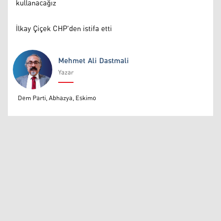
kullanacağız
İlkay Çiçek CHP'den istifa etti
Mehmet Ali Dastmali
Yazar
Mehmet Ali Dastmali
Dem Parti, Abhazya, Eskimo