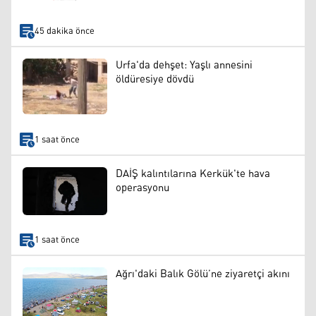
45 dakika önce
Urfa'da dehşet: Yaşlı annesini
öldüresiye dövdü
1 saat önce
DAİŞ kalıntılarına Kerkük'te hava
operasyonu
1 saat önce
Ağrı'daki Balık Gölü’ne ziyaretçi akını