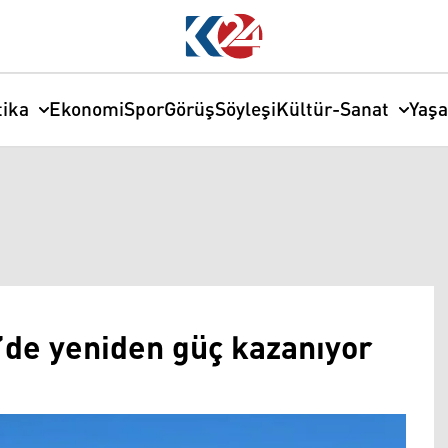
tika
Ekonomi
Spor
Görüş
Söyleşi
Kültür-Sanat
Yaş
’de yeniden güç kazanıyor