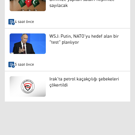
sayılacak
4 saat önce
WSJ: Putin, NATO'yu hedef alan bir
"test" planlıyor
5 saat önce
Irak'ta petrol kaçakçılığı şebekeleri
çökertildi