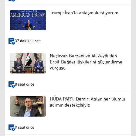
Trump: İran’la anlaşmak istiyorum
37 dakika önce
Neçirvan Barzani ve Ali Zeydi'den
Erbil-Bağdat ilişkilerini güçlendirme
vurgusu
8 saat önce
HÜDA PAR'lı Demir: Atılan her olumlu
adımın destekçisiyiz
9 saat önce