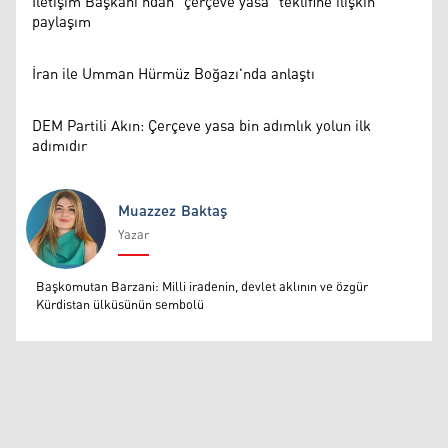
İletişim Başkanı'ndan "çerçeve yasa" teklifine ilişkin
paylaşım
İran ile Umman Hürmüz Boğazı'nda anlaştı
DEM Partili Akın: Çerçeve yasa bin adımlık yolun ilk
adımıdır
Muazzez Baktaş
Yazar
Muazzez Baktaş
Başkomutan Barzani: Milli iradenin, devlet aklının ve özgür
Kürdistan ülküsünün sembolü