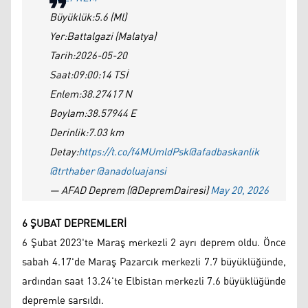
Büyüklük:5.6 (Ml)
Yer:Battalgazi (Malatya)
Tarih:2026-05-20
Saat:09:00:14 TSİ
Enlem:38.27417 N
Boylam:38.57944 E
Derinlik:7.03 km
Detay:
https://t.co/f4MUmldPsk
@afadbaskanlik
@trthaber
@anadoluajansi
— AFAD Deprem (@DepremDairesi)
May 20, 2026
6 ŞUBAT DEPREMLERİ
6 Şubat 2023'te Maraş merkezli 2 ayrı deprem oldu. Önce
sabah 4.17'de Maraş Pazarcık merkezli 7.7 büyüklüğünde,
ardından saat 13.24'te Elbistan merkezli 7.6 büyüklüğünde
depremle sarsıldı.