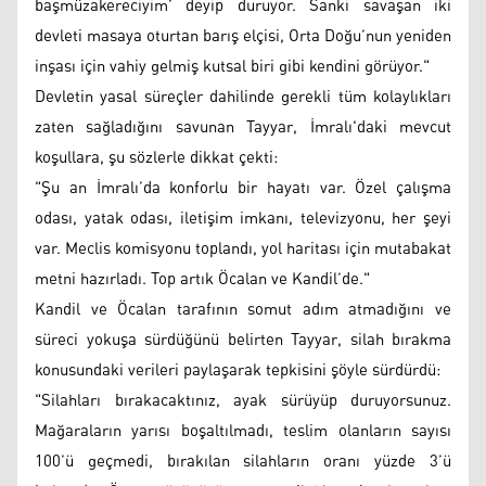
başmüzakereciyim’ deyip duruyor. Sanki savaşan iki
devleti masaya oturtan barış elçisi, Orta Doğu’nun yeniden
inşası için vahiy gelmiş kutsal biri gibi kendini görüyor."
Devletin yasal süreçler dahilinde gerekli tüm kolaylıkları
zaten sağladığını savunan Tayyar, İmralı'daki mevcut
koşullara, şu sözlerle dikkat çekti:
"Şu an İmralı’da konforlu bir hayatı var. Özel çalışma
odası, yatak odası, iletişim imkanı, televizyonu, her şeyi
var. Meclis komisyonu toplandı, yol haritası için mutabakat
metni hazırladı. Top artık Öcalan ve Kandil’de."
Kandil ve Öcalan tarafının somut adım atmadığını ve
süreci yokuşa sürdüğünü belirten Tayyar, silah bırakma
konusundaki verileri paylaşarak tepkisini şöyle sürdürdü:
"Silahları bırakacaktınız, ayak sürüyüp duruyorsunuz.
Mağaraların yarısı boşaltılmadı, teslim olanların sayısı
100’ü geçmedi, bırakılan silahların oranı yüzde 3’ü