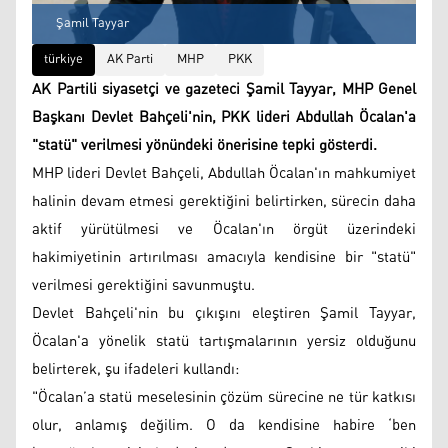
Şamil Tayyar
türkiye
AK Parti
MHP
PKK
AK Partili siyasetçi ve gazeteci Şamil Tayyar, MHP Genel
Başkanı Devlet Bahçeli'nin, PKK lideri Abdullah Öcalan'a
"statü" verilmesi yönündeki önerisine tepki gösterdi.
MHP lideri Devlet Bahçeli, Abdullah Öcalan'ın mahkumiyet
halinin devam etmesi gerektiğini belirtirken, sürecin daha
aktif yürütülmesi ve Öcalan'ın örgüt üzerindeki
hakimiyetinin artırılması amacıyla kendisine bir "statü"
verilmesi gerektiğini savunmuştu.
Devlet Bahçeli'nin bu çıkışını eleştiren Şamil Tayyar,
Öcalan'a yönelik statü tartışmalarının yersiz olduğunu
belirterek, şu ifadeleri kullandı:
"Öcalan’a statü meselesinin çözüm sürecine ne tür katkısı
olur, anlamış değilim. O da kendisine habire ‘ben