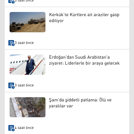
3 saat önce
Kerkük’te Kürtlere ait araziler gasp
ediliyor
3 saat önce
Erdoğan'dan Suudi Arabistan'a
ziyaret: Liderlerle bir araya gelecek
3 saat önce
Şam’da şiddetli patlama: Ölü ve
yaralılar var
4 saat önce