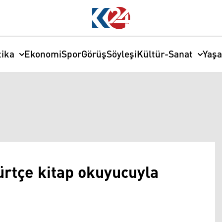
tika
Ekonomi
Spor
Görüş
Söyleşi
Kültür-Sanat
Yaş
Kürtçe kitap okuyucuyla