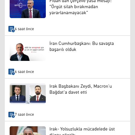
Fidan’dan çerçeve yasa mesajı:
"Örgüt silah bırakmadan
yararlanamayacak"
6 saat önce
İran Cumhurbaşkanı: Bu savaşta
başarılı olduk
6 saat önce
Irak Başbakanı Zeydi, Macron’u
Bağdat'a davet etti
7 saat önce
Irak- Yolsuzlukla mücadelede üst