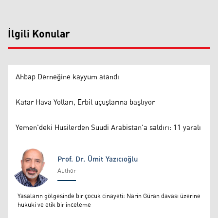
İlgili Konular
Ahbap Derneğine kayyum atandı
Katar Hava Yolları, Erbil uçuşlarına başlıyor
Yemen'deki Husilerden Suudi Arabistan'a saldırı: 11 yaralı
Prof. Dr. Ümit Yazıcıoğlu
Author
Prof. Dr. Ümit Yazıcıoğlu
Yasaların gölgesinde bir çocuk cinayeti: Narin Güran davası üzerine
hukuki ve etik bir inceleme