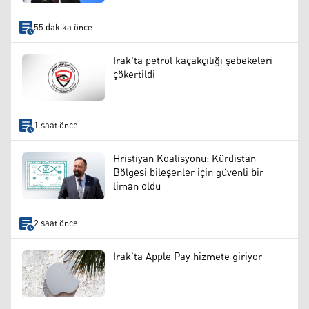
55 dakika önce
Irak'ta petrol kaçakçılığı şebekeleri
çökertildi
1 saat önce
Hristiyan Koalisyonu: Kürdistan
Bölgesi bileşenler için güvenli bir
liman oldu
2 saat önce
Irak’ta Apple Pay hizmete giriyor