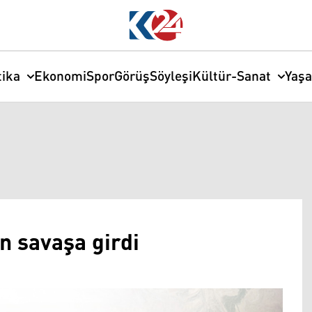
tika
Ekonomi
Spor
Görüş
Söyleşi
Kültür-Sanat
Yaş
 savaşa girdi