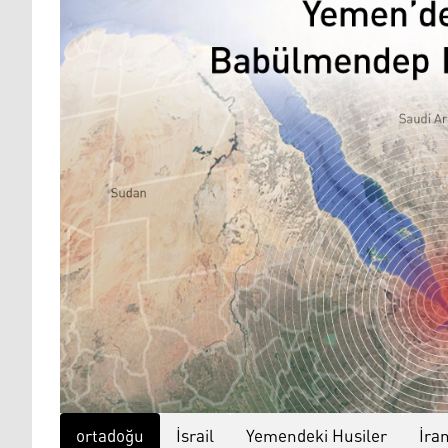
ortadoğu
İsrail
Yemendeki Husiler
İra