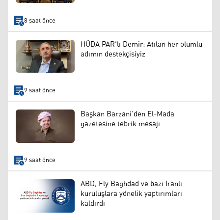
8 saat önce
HÜDA PAR'lı Demir: Atılan her olumlu
adımın destekçisiyiz
9 saat önce
Başkan Barzani’den El-Mada
gazetesine tebrik mesajı
9 saat önce
ABD, Fly Baghdad ve bazı İranlı
kuruluşlara yönelik yaptırımları
kaldırdı