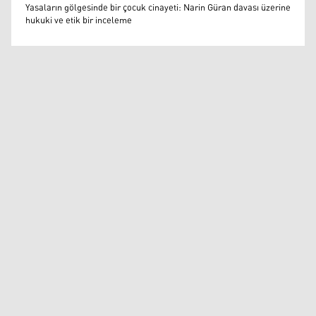
Prof. Dr. Ümit Yazıcıoğlu
Yasaların gölgesinde bir çocuk cinayeti: Narin Güran davası üzerine
hukuki ve etik bir inceleme