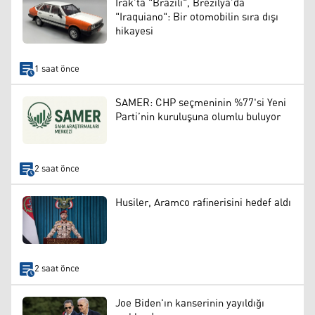
Irak’ta "Brazili", Brezilya’da
"Iraquiano": Bir otomobilin sıra dışı
hikayesi
1 saat önce
SAMER: CHP seçmeninin %77'si Yeni
Parti’nin kuruluşuna olumlu buluyor
2 saat önce
Husiler, Aramco rafinerisini hedef aldı
2 saat önce
Joe Biden'ın kanserinin yayıldığı