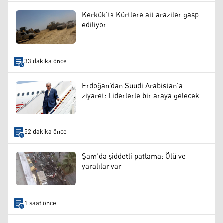
Kerkük’te Kürtlere ait araziler gasp
ediliyor
33 dakika önce
Erdoğan'dan Suudi Arabistan'a
ziyaret: Liderlerle bir araya gelecek
52 dakika önce
Şam’da şiddetli patlama: Ölü ve
yaralılar var
1 saat önce