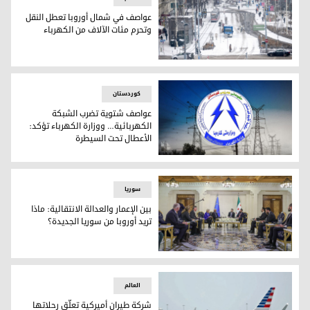
عواصف في شمال أوروبا تعطل النقل
وتحرم مئات الآلاف من الكهرباء
يتحدى المشاة درجات الحرارة المتجمدة في شارع مارياهيلفر التج
کوردستان
عواصف شتوية تضرب الشبكة
الكهربائية… ووزارة الكهرباء تؤكد:
الأعطال تحت السيطرة
عواصف شتوية تضرب الشبكة الكهربائية… ووزارة الكهرباء تؤكد
سوریا
بين الإعمار والعدالة الانتقالية: ماذا
تريد أوروبا من سوريا الجديدة؟
الرئيس السوري المؤقّت أحمد الشرع وهو يتحدث مع رئيس المجل
العالم
شركة طيران أميركية تعلّق رحلاتها