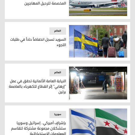
المخصصة لترحيل المهاجرين
شارك متظاهرون في احتجاج ضد إدارة الهجرة والجمارك الأمريكية (ICE) في نيويورك في 7 يناير/كانون الثاني 2026 (فرانس 
العالم
السويد تسجل انخفاضاً حاداً في طلبات
اللجوء
السويد تسجل انخفاضاً حاداً في طلبات اللجوء
العالم
النيابة العامة الألمانية تحقق في عمل
"إرهابي" إثر انقطاع للكهرباء بالعاصمة
برلين
يسير أحد الركاب على طول ممر في محطة قطار المتوقفة عن الخدمة والتي أضاءتها الوكا
سوریا
بإشرافٍ أميركي.. إسرائيل وسوريا
ستشكلان مجموعة مشتركة لتقاسم
المعلومات الاستخباراتية