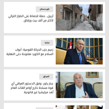
کوردستان
أربيل.. حملة للحفاظ على الطراز التراثي
لأكثر من ألف بيت وزقاق
أربيل.. حملة للحفاظ على الطراز التراثي لأكثر من ألف بيت وزقاق
ترکیا
زعيم حزب الحركة القومية: أبواب
السلام مع الكورد مفتوحة حتى النهاية
زعيم حزب الحركة القومية دولت بهجلي
العراق
جبار ياور: وفق الدستور العراقي أي
قوة مسلحة خارج أوامر القائد العام
تُعد ميليشيا غير قانونية
الخبير في المجال الأمني والعسكري جبار ياور