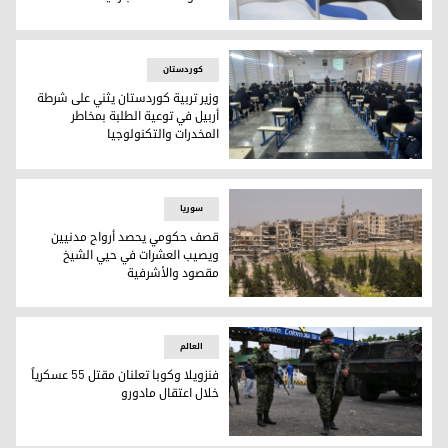
بإشرافٍ أميركي.. إسرائيل وسوريا ستشكلان مجموعة مشتركة لتق
کوردستان
وزير تربية كوردستان يثني على شرطة
أربيل في توعية الطلبة بمخاطر
المخدرات والتكنولوجيا
وزير تربية كوردستان يثني على شرطة أربيل في توعية الطلبة بمخا
سوریا
قصف حكومي يحصد أرواح مدنيين
ويصيب العشرات في حيي الشيخ
مقصود والأشرفية
أرشيفية
العالم
فنزويلا وكوبا تعلنان مقتل 55 عسكرياً
خلال اعتقال مادورو
جنود كولومبيون يقفون حراسة على الحدود مع فنزويلا في فيلا ديل روزاريو، كولومبي