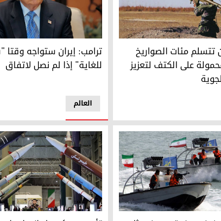
ت الطاقة في إيران
ن تتسلم مئات الصواريخ الصينية المحمولة على الكتف لتعزيز دفاعاتها 
ترامب: إيران ستواجه وقتا "سيئا
ان تتسلم مئات الصواريخ
ترامب: إيران ستواجه وقتا "
حمولة على الكتف لتعزيز
للغاية" إذا لم نصل لاتفاق
لجوية
العالم
ث في مضيق هرمز يمثل اختباراً مباشراً لإيران في فرض ردع بحري فعّال
تأهب عسكري إيراني لمواجهة "س