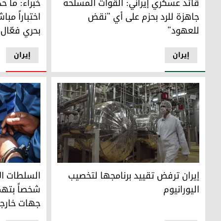
قائد عسكري إيراني: القوات المسلحة
خبراء: ما 
جاهزة للرد بحزم على أي "نقض
اختباراً مبا
للعهود"
بحري فعّال
إيران
إيران
إيران ترفض تقييد برنامجها لتخصيب اليورانيوم
السلطات الإيرانية تعلن توقيف 17 شخصا
إيران ترفض تقييد برنامجها لتخصيب
اليورانيوم
شخصاً بته
جهات خارجي