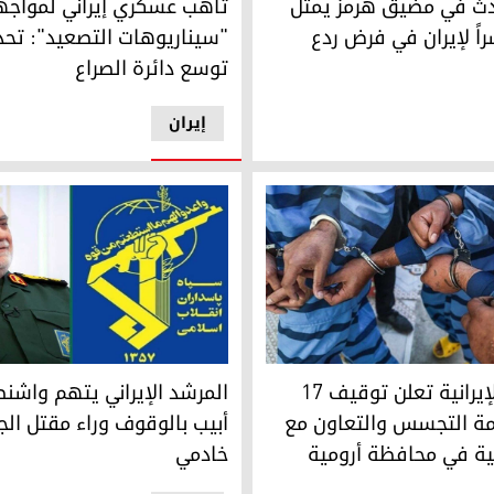
حدث في مضيق هرمز يمثل
تأهب عسكري إيراني لمواجه
شراً لإيران في فرض ردع
"سيناريوهات التصعيد": تحذ
توسع دائرة الصراع
إيران
ً بتهمة التجسس والتعاون مع جهات خارجية في محافظة أرومية
المرشد الإيراني يتهم واشنطن و
السلطات الإيرانية تعلن توقيف 17
المرشد الإيراني يتهم واشن
مة التجسس والتعاون مع
أبيب بالوقوف وراء مقتل الج
ة في محافظة أرومية
خادمي