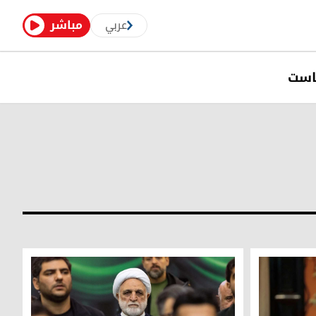
عربي
مباشر
است