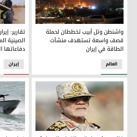
واشنطن وتل أبيب تخططان لحملة قصف واسعة تستهدف منشآ
تقارير: إيرا
واشنطن وتل أبيب تخططان لحملة
تقارير: إير
قصف واسعة تستهدف منشآت
الصينية الم
الطاقة في إيران
دفاعاتها ا
العالم
إيران
قائد مقر "خاتم الأنبياء" اللواء علي عبد اللهي
خبراء: ما حد