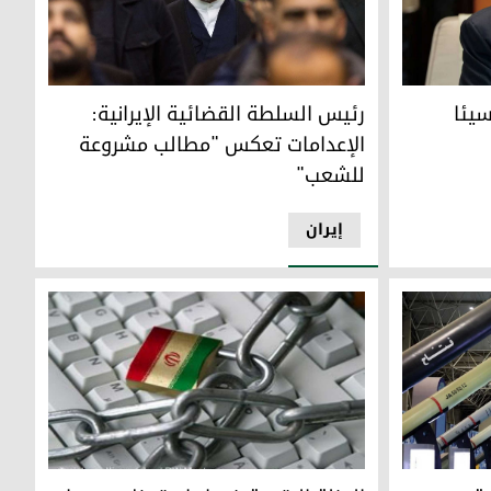
الجوية
 للغاية" إذا لم نصل لاتفاق
محسني إيجئي، رئيس السلطة القضائية الإيرانية
سيئا
رئيس السلطة القضائية الإيرانية:
الإعدامات تعكس "مطالب مشروعة
للشعب"
إيران
يناريوهات التصعيد": تحذيرات من توسع دائرة الصراع
العزلة الرقمية في إيران تدخل يومها الخمسين