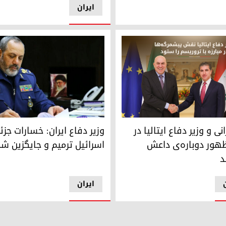
ایران
عزیز نصیرزاده، وزیر دفاع جمهور
زانی" رئیس اقلیم کوردستان و "گویدو کروسیتو" وزیر دفاع ایتالیا
وزیر دفاع ایران: خسارات جزئ
انی و وزیر دفاع ایتالیا در
اسرائیل ترمیم و جایگزین ش
هور دوباره‌ی داعش
د
ایران