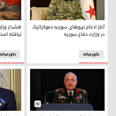
سیپان حمو، معاون وزیر دفاع سوریه
هشدار وزارت 
آغاز ادغام نیروهای سوریه دموکراتیک
هشدار وزارت
در وزارت دفاع سوریه
نیافته است
خاورمیانه
خاورمیانه
یاشار گولر وزیر دفاع ترکیه
گ ویدو کروستو