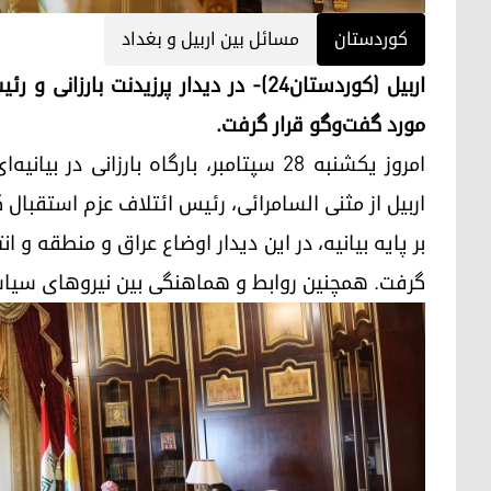
کوردستان
مسائل بین اربیل و بغداد
اربیل (کوردستان٢٤)- در دیدار پرزیدنت 
مورد گفت‌وگو قرار گرفت.
امروز یکشنبه ۲۸ سپتامبر، بارگاه بارزانی 
اربیل از مثنی السامرائی، رئیس ائتلاف عزم استقبال ک
بر پایه بیانیه، در این دیدار اوضاع عراق و منطقه و 
گرفت. همچنین روابط و هماهنگی بین نیروهای سیاس