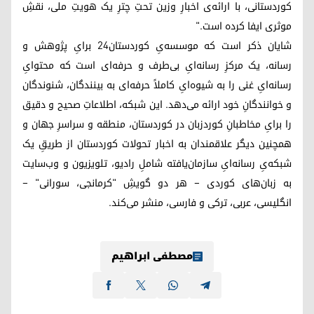
کوردستانی، با ارائه‌ی اخبارِ وزین تحتِ چترِ یک هویتِ ملی، نقشِ
موثری ایفا کرده است."
شایان ذکر است که موسسه‌یِ کوردستان۲۴ برایِ پژوهش و
رسانه، یک مرکزِ رسانه‌ایِ بی‌طرف و حرفه‌ای است که محتوایِ
رسانه‌ایِ غنی را به شیوه‌ایِ کاملاً حرفه‌ای به بینندگان، شنوندگان
و خوانندگانِ خود ارائه می‌دهد. این شبکه، اطلاعاتِ صحیح و دقیق
را برایِ مخاطبانِ کوردزبان در کوردستان، منطقه و سراسرِ جهان و
همچنین دیگر علاقمندان بە اخبار تحولات کوردستان از طریقِ یک
شبکه‌یِ رسانه‌ایِ سازمان‌یافته شاملِ رادیو، تلویزیون و وب‌سایت
به زبان‌های کوردی – هر دو گویشِ "کرمانجی، سورانی" –
انگلیسی، عربی، ترکی و فارسی، منشر می‌کند.
مصطفی ابراهیم