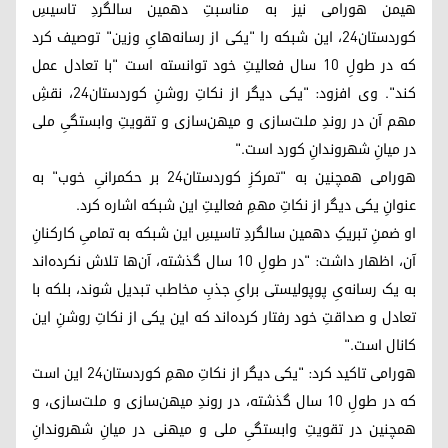
هیمن هورامی نیز به مناسبتِ دهمین سالگردِ تاسیسِ
کوردستان۲۴، این شبکه را "یکی از رسانه‌هایِ وزین" توصیف کرد
که در طولِ ۱۰ سال فعالیتِ خود توانسته است "با تعادل عمل
کند". وی افزود: "یکی دیگر از نکاتِ روشنِ کوردستان۲۴، نقشِ
مهم آن در روندِ ملت‌سازی و میهن‌سازی و تقویتِ وابستگیِ ملی
در میانِ شهروندانِ کورد است."
هورامی همچنین به "تمرکزِ کوردستان۲۴ بر حکمرانیِ خوب" به
عنوانِ یکی دیگر از نکاتِ مهمِ فعالیتِ این شبکه اشاره کرد.
او ضمنِ تبریکِ دهمین سالگردِ تاسیسِ این شبکه به تمامیِ کارکنانِ
آن، اظهار داشت: "در طولِ ۱۰ سال گذشته، آن‌ها تلاش نکرده‌اند
به یک رسانه‌یِ پوپولیستی برایِ جذبِ مخاطب تبدیل شوند، بلکه با
تعادل و صداقتِ خود رفتار کرده‌اند که این یکی از نکاتِ روشنِ این
کانال است."
هورامی تاکید کرد: "یکی دیگر از نکاتِ مهمِ کوردستان۲۴ این است
که در طولِ ۱۰ سال گذشته، در روندِ میهن‌سازی و ملت‌سازی، و
همچنین در تقویتِ وابستگیِ ملی و میهنی در میانِ شهروندانِ