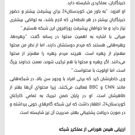
خبرنگاران، عملکردی شایسته دارد.
او افزود: "به باورِ من، کوردستان۲۴ برایِ پیشرفتِ بیشتر و حضورِ
خبرنگارانِ بیشتر در هر نقطه‌ای که لازم باشد، به تواناییِ بیشتری
نیاز دارد و ما خواهانِ پیشرفتِ روزافزونِ این شبکه هستیم."
میرانی با اشاره به اهمیتِ محتوا در رسانه گفت: "چهره‌ها،
چهره‌هایی هستند که مردم دوستشان دارند، اما از نظرِ من محتوا
مهم‌تر از چهره است. هرچند مردم چهره را مهم‌تر از محتوا
می‌دانند. اگر چهره و محتوا با هم ترکیب شوند، نعمتِ خداوند بزرگ
است، اما اولویت با محتواست."
وی خاطرنشان کرد که برخی افراد با وجودِ سنِ بالا، در شبکه‌هایی
مانند CNN و BBC فعالیت می‌کنند، زیرا محتوایِ آن‌ها بهتر از
ظاهرشان است. او در پایان ضمنِ تبریک به تمامیِ کارکنانِ
کوردستان۲۴، اظهار داشت که این شبکه گام‌هایِ خوبی برداشته و
در صورتِ دریافتِ پشتیبانیِ بهتر، مدیریتِ آن نیز شایسته است.
ارزیابی هیمن هورامی از عملکردِ شبکه