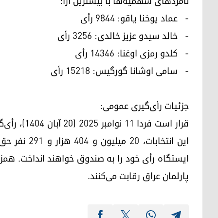
نامزدهای سهمیه‌ها با بیشترین آرا:
- عماد یوخنا یاقو: ۹۸۴۴ رأی
- خالد سیدو عزیز خالدی: ۳۲۵۶ رأی
- کلدو رمزی اوغنا: ۱۴۳۴۶ رأی
- سامی اوشانا گورگیس: ۱۵۲۱۸ رأی
جزئیات رأی‌گیری عمومی:
قرار است فرد
پارلمان عراق رقابت می‌کنند.