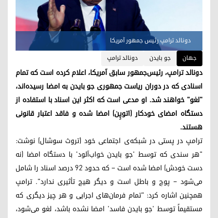
دونالد ترامپ رئیس جمهور آمریکا
جهان
جو بایدن
دونالد ترامپ
دونالد ترامپ، رئیس‌جمهور سابق آمریکا، اعلام کرده است که تمام
اسنادی که در دوران ریاست جمهوری جو بایدن به امضا رسیده‌اند،
"لغو" خواهند شد. او مدعی است که اکثر این اسناد با استفاده از
دستگاه امضای خودکار (اتوپِن) امضا شده و فاقد اعتبار قانونی
هستند.
ترامپ در پستی در شبکه‌ی اجتماعی خود (تروث سوشال) نوشت:
"هر سندی که توسط 'جو بایدن خواب‌آلود' با دستگاه امضا (نه
دست خودش) امضا شده است – که حدود ۹۲ درصد اسناد را شامل
می‌شود – پوچ و باطل است و دیگر هیچ تأثیری ندارد". ترامپ
همچنین اشاره کرد: "تمام فرمان‌های اجرایی و هر چیز دیگری که
مستقیماً توسط 'جو بایدن فاسد' امضا نشده باشد، لغو می‌شود،