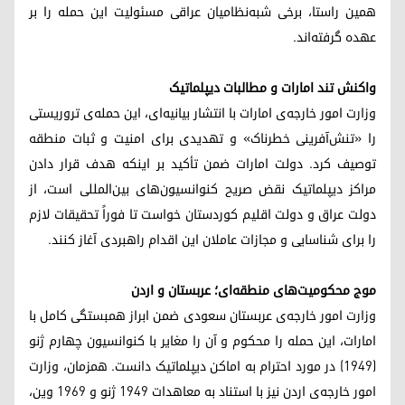
همین راستا، برخی شبه‌نظامیان عراقی مسئولیت این حمله را بر
عهده گرفته‌اند.
واکنش تند امارات و مطالبات دیپلماتیک
وزارت امور خارجه‌ی امارات با انتشار بیانیه‌ای، این حمله‌ی تروریستی
را «تنش‌آفرینی خطرناک» و تهدیدی برای امنیت و ثبات منطقه
توصیف کرد. دولت امارات ضمن تأکید بر اینکه هدف قرار دادن
مراکز دیپلماتیک نقض صریح کنوانسیون‌های بین‌المللی است، از
دولت عراق و دولت اقلیم کوردستان خواست تا فوراً تحقیقات لازم
را برای شناسایی و مجازات عاملان این اقدام راهبردی آغاز کنند.
موج محکومیت‌های منطقه‌ای؛ عربستان و اردن
وزارت امور خارجه‌ی عربستان سعودی ضمن ابراز همبستگی کامل با
امارات، این حمله را محکوم و آن را مغایر با کنوانسیون چهارم ژنو
(۱۹۴۹) در مورد احترام به اماکن دیپلماتیک دانست. همزمان، وزارت
امور خارجه‌ی اردن نیز با استناد به معاهدات ۱۹۴۹ ژنو و ۱۹۶۹ وین،